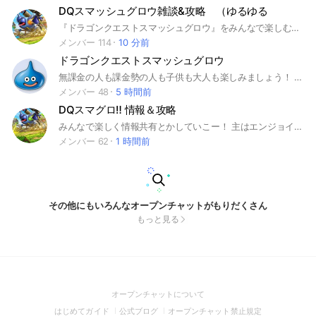
DQスマッシュグロウ雑談&攻略 （ゆるゆる
『ドラゴンクエストスマッシュグロウ』をみんなで楽しむためのオープンチャットです⚔️✨ 攻略情報やおすすめ編成、イベント・アップデート情報、雑談などをゆる〜く話してます！ 始めたばかりの初心者さんも、やり込み勢さんも、これからもっと強くなりたい人も大歓迎！ 質問・相談・情報共有など気軽にどうぞ〜 みんなで楽しくスマグロを盛り上げていきましょう！ #ドラクエ #スマグロ #雑談 #スマッシュグロウ #ドラゴンクエスト #DQ
メンバー 114
10 分前
ドラゴンクエストスマッシュグロウ
無課金の人も課金勢の人も子供も大人も楽しみましょう！ #スクエニ #ドラゴンクエスト #ドラクエ #スマッシュグロウ #スマグロ
メンバー 48
5 時間前
DQスマグロ‼️ 情報＆攻略
みんなで楽しく情報共有とかしていこー！ 主はエンジョイ勢です✨️ 誰でも大歓迎だよっ！ #ドラゴンクエストスマッシュグロウ #DQスマグロ #DQ #スマグロ #ドラゴンクエスト #ゲーム #攻略 #情報 #エンジョイ #
メンバー 62
1 時間前
その他にもいろんなオープンチャットがもりだくさん
もっと見る
(Open
オープンチャットについて
in
(Open
(Open
(Open
はじめてガイド
公式ブログ
オープンチャット禁止規定