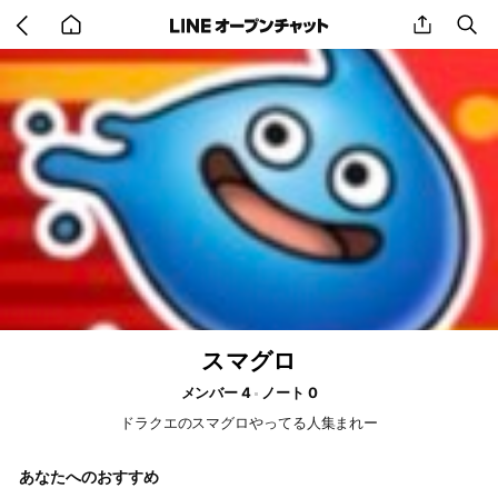
Go
share
se
back
to
home
スマグロ
メンバー 4
ノート 0
ドラクエのスマグロやってる人集まれー
あなたへのおすすめ