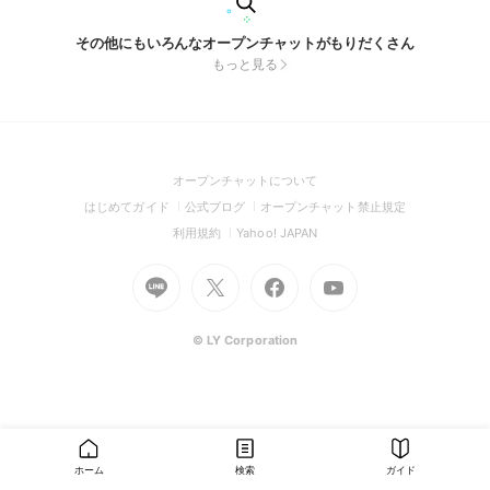
その他にもいろんなオープンチャットがもりだくさん
もっと見る
(Open
オープンチャットについて
in
(Open
(Open
(Open
はじめてガイド
公式ブログ
オープンチャット禁止規定
a
in
in
in
(Open
(Open
利用規約
Yahoo! JAPAN
new
a
a
a
in
in
window)
Go
new
Go
new
Go
Go
new
a
a
to
window)
to
window)
to
to
window)
new
new
Line
X
Facebook
Youtube
window)
window)
(Open
(Open
(Open
(Open
© LY Corporation
in
in
in
in
a
a
a
a
new
new
new
new
window)
window)
window)
window)
ホーム
検索
ガイド