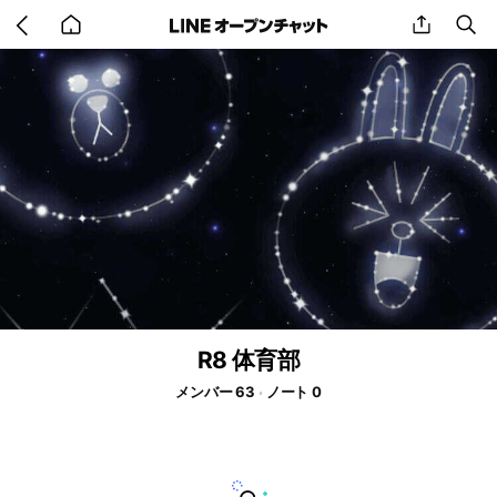
Go
share
se
back
to
home
R8 体育部
メンバー 63
ノート 0