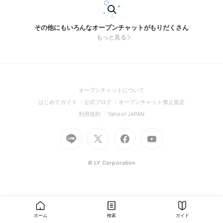
その他にもいろんなオープンチャットがもりだくさん
もっと見る
(Open
オープンチャットについて
in
(Open
(Open
(Open
はじめてガイド
公式ブログ
オープンチャット禁止規定
a
in
in
in
(Open
(Open
利用規約
Yahoo! JAPAN
new
a
a
a
in
in
window)
Go
new
Go
new
Go
Go
new
a
a
to
window)
to
window)
to
to
window)
new
new
Line
X
Facebook
Youtube
window)
window)
(Open
(Open
(Open
(Open
© LY Corporation
in
in
in
in
a
a
a
a
new
new
new
new
window)
window)
window)
window)
ホーム
検索
ガイド