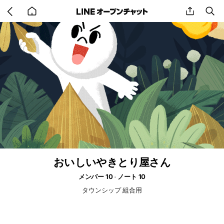
Go
share
se
back
to
home
おいしいやきとり屋さん
メンバー 10
ノート 10
タウンシップ 組合用