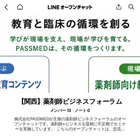
Go
share
se
back
to
home
【関西】薬剤師ビジネスフォーラム
メンバー 13
ノート 0
株式会社PASSMEDが主催の薬剤師ビジネスフォーラムのオー
プンチャットです。薬剤師×ビジネスを題材に不定期でセミナ
ーを実施しています。 こちらのオープンチャットは、交流、
題材のリクエスト、感想などでお使い頂けますと幸いです。