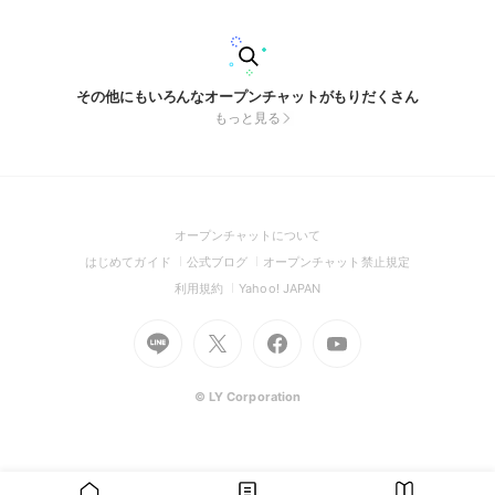
その他にもいろんなオープンチャットがもりだくさん
もっと見る
(Open
オープンチャットについて
in
(Open
(Open
(Open
はじめてガイド
公式ブログ
オープンチャット禁止規定
a
in
in
in
(Open
(Open
利用規約
Yahoo! JAPAN
new
a
a
a
in
in
window)
Go
new
Go
new
Go
Go
new
a
a
to
window)
to
window)
to
to
window)
new
new
Line
X
Facebook
Youtube
window)
window)
(Open
(Open
(Open
(Open
© LY Corporation
in
in
in
in
a
a
a
a
new
new
new
new
window)
window)
window)
window)