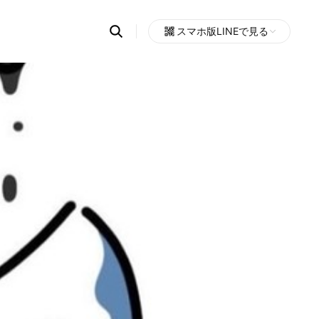
Search
スマホ版LINEで見る
OpenChats
Open
or
search
messages
area