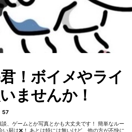
の君！ボイメやライ
歌いませんか！
 57
雑談、ゲームとか写真とかも大丈夫です！ 簡単なルー
会い厨は❌！ あとは特には無いけど、他の方が不快に