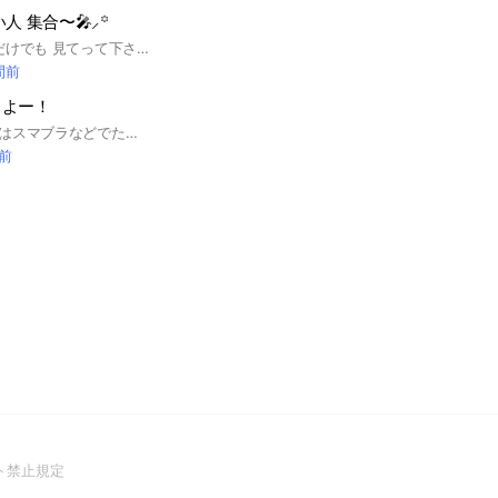
人 集合〜🎤⸝꙳
もし良ければ､説明だけでも 見てって下さい💬︎︎⟡ 即抜け❌️ 暴言❌️ 荒らし❌️ 出会い厨❌️ こちら､歌好きの方や雑談好きの方の オプとなっております！ ボイメで 歌うのはもちろんのこと､10人集まったら いっぱいライト開いて じゃんじゃん歌って話したりましょう！ もちろん聞き専も可○ 雑談/セリフ も可能ですが､歌メインでやって行きたいな と思っています✋🏻 セリフ枠は 管理人が棒読み過ぎるので（笑） 自分からは開きませんが､ セリフ枠したい！ と思ったら気軽に 言ってくれると嬉しいです🫵🏻 良かったら 入ってね 建設日：2025.8/17 #歌枠 #歌好き #歌 #ライト #ライトク #ライブトーク #雑談 #セリフ #セリフ枠 #歌雑
間前
しよー！
はじめまして！ここはスマブラなどでたくさんの人と交流しよう！という目的で作ったオプです！雑談がしたいという人も大歓迎です！他のゲームもサブトークでしてるので遠慮なく入ってください！あ、初心者も上級者も大歓迎ですよ^^気になったら是非はいってね！#スマブラ#雑談#ゲーム#楽しむ#交流#初心者#大歓迎
分前
(Open
ト禁止規定
in