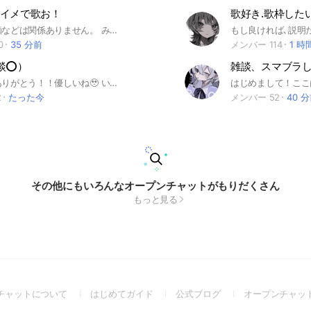
イメで歌お！
歌好き.歌枠したい
ここでは音痴などは関係ありません。 みんなが楽しいなと思える場所です。
0
35 分前
メンバー 114
1 時
談⭕️）
雑談、スマブラ
見てくれてありがとう！！優しいね🥹 いっぱいお話しよ！？いっぱい歌お！？ 管理人はどこにでもいる学生っ！！ 年齢関係なく入ってきてほしいな🥹話したいな🥹 ❌暴言・誹謗中傷・下ネタ❌ ⭕️ライト・ボイメ・雑談⭕️ ライブトークは雑談も多め！新規様も関係なく楽しくお話しよっ！ よろしくねー！お気軽に入ってきてねー！ 建て直し 6/21 #歌 #雑談
2
たった今
メンバー 52
40 
その他にもいろんなオープンチャットがもりだくさん
もっと見る
(Open
(Open
(Open
チャットについて
はじめてガイド
公式ブログ
オープンチャッ
in
in
in