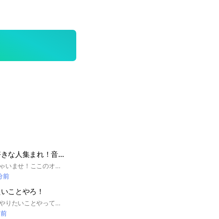
歌を歌うのが大好きな人集まれ！音痴でも歌うまでも誰でも大歓迎！
ご新規さんいらっしゃいませ！ここのオプチャでは歌を歌うのが大好きな人などが居ます！もし荒らしが居たら通報します、喧嘩などしてしまった場合は最悪の場合追放させていただきます。 何卒よろしくお願いします(*^^*)
 分前
たいことやろ！
自分の好きなようにやりたいことやってみたいことを共有しよ！ 荒らさないでね？ 管理人は頭悪いので期待しないでください、、、
間前