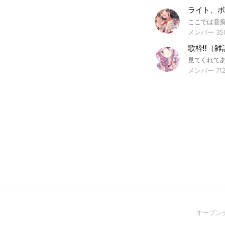
ライト、ボ
メンバー 35
歌枠‼️（雑
メンバー 71
オープン