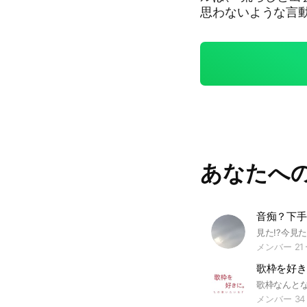
思わないような言
あなたへ
メンバー 21
歌枠を好き
メンバー 34