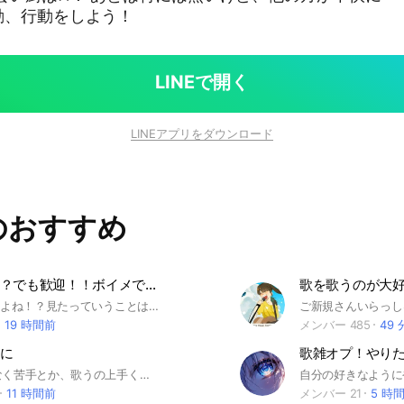
動、行動をしよう！
LINEで開く
LINEアプリをダウンロード
のおすすめ
音痴？下手？でも歓迎！！ボイメで歌お！！
見た!?今見たよね！？見たっていうことは入ってくれるっていうことだよね！ え？音痴？え？下手？でも入っていいよ！！なぜなら主も音痴だから！！楽しく歌おぉ！！ 歌の練習したいけど誰かに聴いてもらいたい！、歌を歌う自信ないから自信をつけたい！歌を聴きたい！っていう人もオッケーのオプチャだよ！！ なぜなら主もそうだから！！（そんな堂々と言えることじゃない） ボカロでもなんでも歌っていいよ！！！ 主はオプチャについて何も知らないのでそこは許して下さい！！ 主は時々いない時もあるのでそこはお願いします！！ 雑談、恋バナもオッケーのオプチャだよ！！ ⚠️荒らし目的で入るのはやめて下さい⚠️
19 時間前
メンバー 485
49
に
歌雑オプ！やり
歌枠なんとなく苦手とか、歌うの上手くなりたいとかそんな人のためのオプにしたいと思ってる、かと言って審査とか僕からアドバイスとかは聞かれないとしません 自分らしく楽しくやれればいいでしょうなんてゆるい気持ちのオプです〜 のんびり気ままにゆったり歌枠しましょうってオプです
11 時間前
メンバー 21
5 時