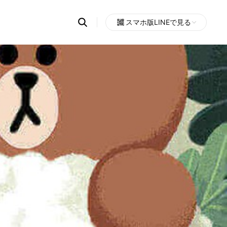
Search
スマホ版LINEで見る
OpenChats
Open
or
search
messages
area