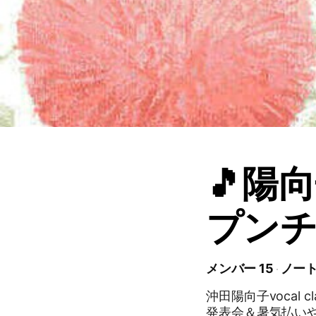
🎵陽向
プン
メンバー 15
ノート
沖田陽向子vocal
発表会＆暑気払い