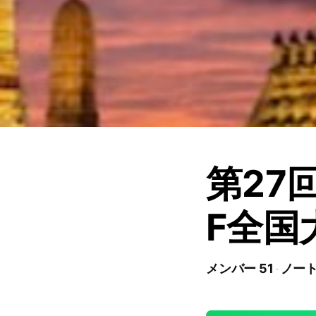
第27回
F全国
メンバー 51
ノート