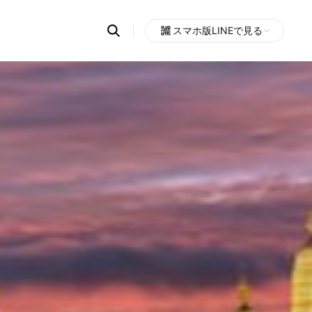
Search
スマホ版LINEで見る
OpenChats
Open
or
search
messages
area