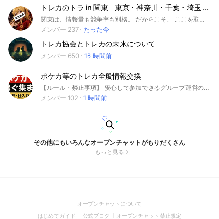
トレカのトラ in 関東 東京・神奈川・千葉・埼玉 ポケカ再販/抽選/相場
関東は、情報量も競争率も別格。 だからこそ、 ここを取った者が全国の流れを読める。 🐅参加説明 ─トラは、ついに最大市場へ踏み込む。 大阪で牙を研ぎ、 中部へ縄張りを広げた猛獣たちは、 次なる戦場として 東京・関東エリアへ侵攻する。 「トレカのトラ in 関東」は、 東京を中心に、神奈川・千葉・埼玉・茨城・栃木・群馬までを拾う ポケモンカード主軸の 再販・抽選・販売・相場共有の実戦基地🐅 舞台は関東。 秋葉原、池袋、新宿、渋谷、横浜、千葉、埼玉── 全国でもっとも情報が動き、 もっとも獲物が集まり、 もっとも競争が激しい最大戦場。 再販情報。 抽選情報。 店頭販売。 入荷気配。 プレ値の動き。 BOX・シングルの相場。 関東は、待っている者から置いていかれる。 人が多い。 店舗も多い。 情報も多い。 だがその分、遅れた者には何も残らない。 拾える者だけが拾い、 読める者だけが先に動き、 情報の価値を理解している者だけが喰える。 大阪で生まれたトラの群れは、 中部を越え、 いま関東最大市場へ牙を立てる。 ここに集うのは、 “情報の価値”を理解し、 現場でも電脳でも動ける実行者たち。 ただ見るだけの者ではなく、 関東の流れを掴み、 共有し、 次の獲物を取りに行く者を歓迎する。 ⸻ 【この部屋でできること】 ・東京、関東エリアの再販・抽選情報共有 ・ポケカ、ワンピ、遊戯王などの販売情報共有 ・店頭販売、入荷、販売開始の速報共有 ・プレ値の相場観・高騰予測 ・BOX、シングルの戦略的評価 ・現場派、電脳派問わず実行者歓迎 ・関東圏の店舗別、地域別の動きの共有 ⸻ 【対象エリア】 東京 / 秋葉原 / 池袋 / 新宿 / 渋谷 / 町田 神奈川 / 横浜 / 川崎 千葉 / 船橋 / 柏 埼玉 / 大宮 / 川越 茨城 / 栃木 / 群馬 その他、関東エリア全般 ⸻ 【注意事項】 ・誹謗中傷、暴言 → 追放 ・荒らし、妨害行為 → 即対応 ・無断再参加 → 禁止 ・情報を抜くだけの者 → 餌になるだけ ・店舗、個人への迷惑行為は禁止 ・情報の価値がわかる者のみ歓迎 ⸻ 💀「最大市場で喰えない者は、どこでも喰えない。」 💰「ここでは“情報”が金になる。」 🐅「牙を研げ。関東を獲れ。 ──トレカのトラ in 関東」 ⸻
メンバー 237
たった今
トレカ協会とトレカの未来について
メンバー 650
16 時間前
ポケカ等のトレカ全般情報交換
【ルール・禁止事項】 安心して参加できるグループ運営のため、以下を守ってください。 ■ 禁止事項 ・誹謗中傷、荒らし行為 ・無断の宣伝行為（他グループ/サイト/買取業者など） ・メンバー間での直接取引（トラブル防止のため） ・LINE IDなど個人情報の公開 ・転売禁止店の情報漏えい（店側の迷惑になるため） ■ 推奨投稿内容 ・発売日/再販情報 ・店舗入荷情報（やりすぎ暴露はNG） ・相場の変動（高騰/下落） ・仕入れ/転売の成功例・失敗例 ・おすすめアイテム（スリーブ、保存、発送など） ・有益なショップ情報 ・海外版の仕入れや相場情報 ■ 参加後すぐの投稿について ※荒らし対策のため、参加後24時間は投稿制限がかかる場合があります。 ■ 管理人から 管理人限定の高価買取り情報も随時配信します。 気になることがあれば気軽に質問してください！ #ポケカ #ポケモンカード #転売 #相場 #せどり #Pokémon #発売日 #買取り #仕入れ #再販
メンバー 102
1 時間前
その他にもいろんなオープンチャットがもりだくさん
もっと見る
(Open
オープンチャットについて
in
(Open
(Open
(Open
はじめてガイド
公式ブログ
オープンチャット禁止規定