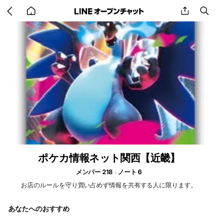
Go
share
se
back
to
home
ポケカ情報ネット関西【近畿】
メンバー 218
ノート 6
お店のルールを守り買い占めず情報を共有する人に限ります。
あなたへのおすすめ