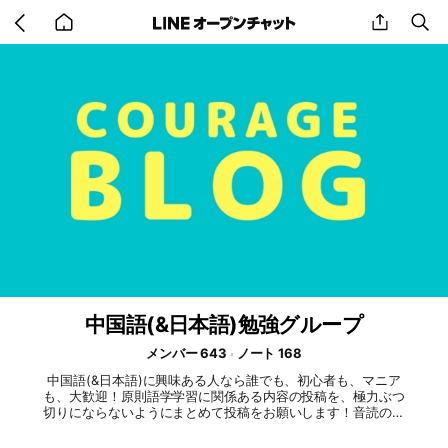
Go
share
se
back
to
home
中国語(&日本語)勉強グループ
メンバー 643
ノート 168
中国語(&日本語)に興味ある人なら誰でも、初心者も、マニア
も、大歓迎！原則語学学習に関係ある内容の投稿を、極力ぶつ
切りにならないようにまとめて投稿をお願いします！音読の声
を投稿なども大歓迎！