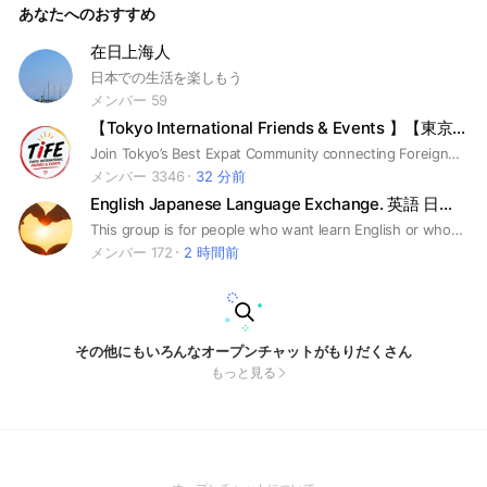
あなたへのおすすめ
在日上海人
日本での生活を楽しもう
メンバー 59
【Tokyo International Friends & Events 】【東京国際交流会】
Join Tokyo’s Best Expat Community connecting Foreigners & Japanese through fun events. From language practice meetups to drinking and dancing parties, Language Exchanges, workshops, and cultural events, there are plenty of opportunities to make international connections. ※We have chats rooms in diferent languages. 日本で暮らす海外の方や旅行で日本に来ている海外の方と日本人を様々な「イベント」を通して繋ぎたい！国際交流、外国語習得といった共通の興味・関心を持たれた方と繋がれるコミュニティです。世界中の方と友達になりたいそんなあなた、是非。 ※英語/中国語/スペイン語/日本語トーク 毎週言語交流会や食事会を開催しております。異文化交流をしたい方是非！ #expat #国際交流 #東京国際交流会 #イベント #コミュニティ #東京 #異文化交流 #外国人 #tokyo #community #foreigner #東京 #event #trip #ツアー #世界 #友達作り #外国人と繋がりたい
メンバー 3346
32 分前
English Japanese Language Exchange. 英語 日本語
This group is for people who want learn English or who want learn Japanese. Everyone can join in this group, so come here and let's talk😁 No kinky stuffs, No advertising, No troll🥹 ♦️Warning♦️ Try to speak English!! (Japanese people). cuz, you want to learn English, right? So why not?
メンバー 172
2 時間前
その他にもいろんなオープンチャットがもりだくさん
もっと見る