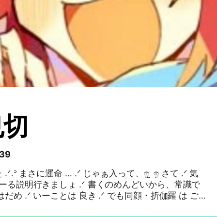
也切
39
て .ᐟ‪ 気
しょ .ᐟ‪ 書くのめんどいから、常識で
 でも同顔・折伽羅 は ご