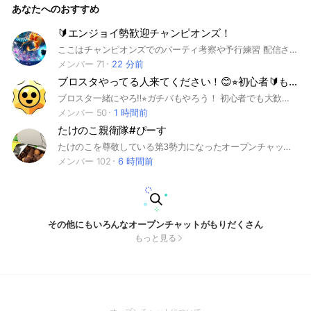
あなたへのおすすめ
🔰エンジョイ勢歓迎チャンピオンズ！
ここはチャンピオンズでのパーティ考察や予行練習 配信されてからはお試しやアドバイスなどをするオープンチャットです 初心者やエンジョイ勢対戦をチャンピオンズからやろうと思ってる人誰でも大歓迎 禁止事項は エロ・グロ画像の投下、特定のパーティや構築・人物へのヘイトスピーチ、行きすぎた暴言や他の人が不快になる言葉、詐欺やクレクレ、病んでる発言、かまちょ発言などを禁止します エロ・グロ画像を投下した場合は問答無用でキックその他のルール違反は一度注意した後もう一度やったらキックとなります これらをしなければ基本的に←これ大事 何をしてもOKです雑談でも相談でも チャンピオンズと書いてありますがSVや剣盾での対戦もOKです #ポケモン#ポケモンチャンピオンズ #チャンピオンズ #対戦 #ポケモンSV #ポケモン剣盾
メンバー 71
22 分前
ブロスタやってる人来てください！😊⭐︎初心者🔰も大歓迎🤝
ブロスタ一緒にやろ‼️⭐︎ガチバもやろう！ 初心者でも大歓迎‼️（主も初心者） みんな入ってきてくれたら嬉しいな☺️ 「ルール」🤝 下ネタ、荒らし、喧嘩など禁止です。 あと即抜けも禁止！！！ もしそのようなことがあったらキックします👊 あと宣伝は管理人に許可をとってからお願いします🙇 ブロスタ初心者の人もいるので「ブロスタ下手」とか「ブロスタやめろ」とか言うのもダメです。🆖 ルールを守って楽しく話したりブロスタしましょう！
メンバー 50
1 時間前
たけのこ親衛隊#ぴーす
たけのこを尊敬している第3勢力になったオープンチャットだよ！！！！きのこ派でも大歓迎ですが「きのこの方が美味い」とか言うのはやめてくれたらありがたいです。🥺🥺🥺🥺🥺
メンバー 102
6 時間前
その他にもいろんなオープンチャットがもりだくさん
もっと見る