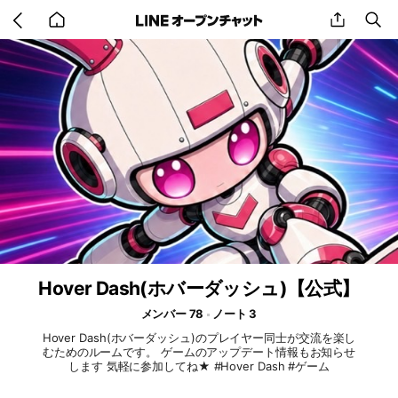
Go
share
se
back
to
home
Hover Dash(ホバーダッシュ)【公式】
メンバー 78
ノート 3
Hover Dash(ホバーダッシュ)のプレイヤー同士が交流を楽し
むためのルームです。 ゲームのアップデート情報もお知らせ
します 気軽に参加してね★ #Hover Dash #ゲーム