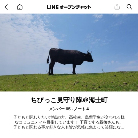
Go
share
se
back
to
home
ちびっこ見守り隊＠海士町
メンバー 65
ノート 4
子どもと関わりたい地域の方、高校生、島留学生が交われる様
なコミュニティを目指しています！ 子育てする親御さんも、
子どもと関わる事が好きな人も皆が気軽に集まって笑顔になれ
るような場を海士町で作れたらと思っています！