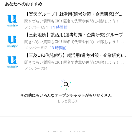
あなたへのおすすめ
【楽天グループ】就活用(選考対策・企業研究)グループ
聞きづらい質問もOK！匿名で先輩や仲間に相談しよう！ 就活サイトunistyleが運営する楽天グループの就活情報(選考対策/企業研究)共有グループです。 #就活 #楽天グループ #IT業界 #インターンシップ #本選考 #unistyle #ユニスタイル #面接 #採用 #内定 #ES #エントリーシート #自己分析 #業界研究 #企業研究 #自己PR #ガクチカ #学生時代頑張ったこと #志何望動機 #webテスト #ウェブテスト #GD #グループディスカッション #グルディス #OB訪問 #企業選び #就活対策 #就活準備 #大手企業 #日系企業 ▼unistyleが運営するITのオプチャグループ▼ NTTデータ / NTTコミュニケーションズ / NTTコムウェア / LINE / 楽天グループ / LINEヤフー / IBM ▼楽天グループの企業研究はこちらから▼ https://x.gd/vHpU9
メンバー 694
14 時間前
【三菱地所】就活用(選考対策・企業研究)グループ
聞きづらい質問もOK！匿名で先輩や仲間に相談しよう！ 就活サイトunistyleが運営する三菱地所の就活情報(選考対策/企業研究)共有グループです。 #就活 #三菱地所 #不動産業界 #インターンシップ #本選考 #unistyle #ユニスタイル #面接 #採用 #内定 #ES #エントリーシート #自己分析 #業界研究 #企業研究 #自己PR #ガクチカ #学生時代頑張ったこと #志何望動機 #webテスト #ウェブテスト #GD #グループディスカッション #グルディス #OB訪問 #企業選び #就活対策 #就活準備 #大手企業 #日系企業 ▼unistyleが運営する不動産のオプチャグループ▼ 三井不動産 / 阪急阪神ホールディングス / 三菱地所 / 住友不動産 / 東急不動産 / 野村不動産 / 森ビル / 東京建物 / NTT都市開発 / 日鉄興和不動産 / ヒューリック / 地主（日本商業開発） / 森トラスト / 大東建託 / 一条工務店 / UR都市機構 / 長谷工コーポレーション / リゾートトラスト / 旭化成ホームズ / 三井不動産レジデンシャル / 三菱地所レジデンス / 中央日本土地建物 / オープンハウス / 三井不動産商業マネジメント / 三井不動産リアルティ / 伊藤忠都市開発 / 近鉄グループホールディングス / 三井不動産ビルマネジメント / オリックス不動産 / 東建コーポレーション / ミサワホーム / 三井住友トラスト不動産 / 東急リバブル / 鹿島建設 / 大林組 / 大成建設 / 清水建設 / 竹中工務店 / 奥村組 / 住友電設 / 新菱冷熱工業 ▼三菱地所の企業研究はこちらから▼ https://x.gd/q9OgH
メンバー 517
13 時間前
【三菱UFJ信託銀行】就活用(選考対策・企業研究)グループ
聞きづらい質問もOK！匿名で先輩や仲間に相談しよう！ 就活サイトunistyleが運営する三菱UFJ信託銀行の就活情報(選考対策/企業研究)共有グループです。 #就活 #三菱UFJ信託銀行 #銀行業界 #インターンシップ #本選考 #unistyle #ユニスタイル #面接 #採用 #内定 #ES #エントリーシート #自己分析 #業界研究 #企業研究 #自己PR #ガクチカ #学生時代頑張ったこと #志何望動機 #webテスト #ウェブテスト #GD #グループディスカッション #グルディス #OB訪問 #企業選び #就活対策 #就活準備 #大手企業 #日系企業 ▼unistyleが運営する銀行のオプチャグループ▼ 三菱UFJ銀行 / 三井住友銀行 / みずほフィナンシャルグループ / りそな銀行 / ゆうちょ銀行 / あおぞら銀行 / 新生銀行 / 横浜銀行 / 千葉銀行 / 静岡銀行 / 福岡銀行 / 七十七銀行 / 常陽銀行 / 京都銀行 / イオン銀行 / セブン銀行 / 住信SBIネット銀行 / きらぼし銀行 / オリックス銀行 / PayPay銀行 / ソニー銀行 / 三菱UFJ信託銀行 / 三井住友信託銀行 / SMBC信託銀行 / みずほ信託銀行 / 野村信託銀行 ▼三菱UFJ信託銀行の企業研究はこちらから▼ https://x.gd/q2avK
メンバー 734
その他にもいろんなオープンチャットがもりだくさん
もっと見る