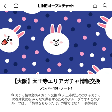
Go
share
se
back
to
home
【大阪】天王寺エリアガチャ情報交換
メンバー 151
ノート 1
🎡 ガチャ情報交換＆ガチャ交換 🎡 天王寺周辺のガチャガチャ
の在庫状況を みんなで共有するためのグループです♪ このグ
ループは、 「情報をもらうだけ」の場ではなく、 参加者同士
で情報を持ち寄り、 助け合いながら楽しむことを目的として
います😊 📍 共有していただける情報の例 ・「○○の○○店に