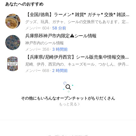
あなたへのおすすめ
ありました！」 ・「△△店では売り切れていました」 ・「昨
日はありました！」 ・「午前中にはありませんでした」 リア
ルタイムの情報でなくても大歓迎です✨ ちょっとした情報で
【全国/徳島】ラーメン* 雑貨* ガチャ* 交換* 雑談* 美味いもの情報* *
も、 欲しいガチャを探している方の大きな助けになります！
グッズ、玩具、ガチャ、シールの交換所でもあります。定価とは言いませんが優しい気持ちの値段設定でお願いします✨ 流行りものやイベントのお話しましょ✨ 男性大歓迎です。
みんなで協力しながら、 お目当てのガチャに出会えるように
しましょう😊 どうぞよろしくお願いいたします♪ ⚠️ お願い・
メンバー 604
58 分前
注意事項 ・トラブル防止のため、勧誘行為や転売目的での参
兵庫県🧸神戸市内限定⚠️シール情報
加はご遠慮ください。 ・情報共有のない方や、迷惑行為が見
られた場合は、 管理者の判断で退会していただくことがあ
神戸市内のシール情報
ります。 ・できるだけスレッド内でのやり取りにご協力をお
メンバー 356
3 時間前
願いいたします。
【兵庫県/尼崎伊丹西宮】シール販売集中情報交換ルーム！
尼崎、伊丹、西宮内の、キューズモール、つかしん、伊丹イオン、昆陽イオン、フレンテ、コロワ、ららぽーと、ガーデンズ 、ドンキホーテ、しまむら、バースデー、西松屋 ⬆️この辺りのお店を主にメインでシルパトしていて、この辺りのお店の情報が欲しいみんなの、【集中情報交換ルーム🪄】 エリアは固定で、最低月1回以上タイムリーな情報提供ができる方のみ参加可能🌈 (他に増やせるショップあれば教えてね) みんなでシール手に入れよ！という気持ちで情報を共有できる方のみ🥺♡ #シール #シール交換 #兵庫県シール #尼崎シール #西宮シール #伊丹シール
メンバー 668
2 時間前
その他にもいろんなオープンチャットがもりだくさん
もっと見る