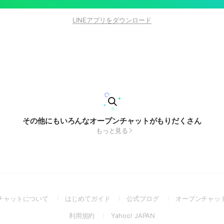
LINEアプリをダウンロード
その他にもいろんなオープンチャットがもりだくさん
もっと見る
(Open
(Open
(Open
チャットについて
はじめてガイド
公式ブログ
オープンチャッ
in
in
in
(Open
(Open
利用規約
Yahoo! JAPAN
a
a
a