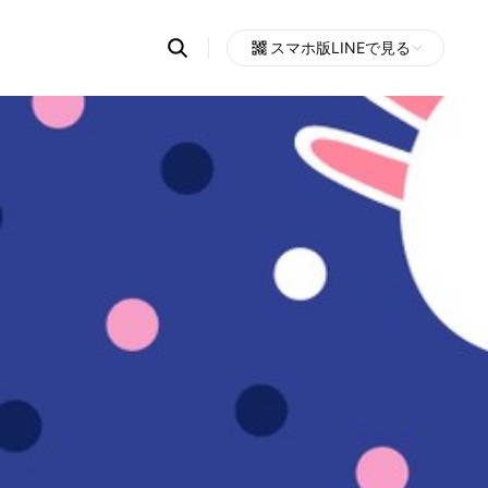
Search
スマホ版LINEで見る
OpenChats
Open
or
search
messages
area