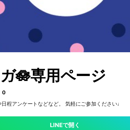
ガ🪷専用ページ
 0
や日程アンケートなどなど。 気軽にご参加ください♩
LINEで開く