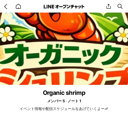
Go
share
se
back
to
home
Organic shrimp
メンバー 5
ノート 1
イベント情報や配信スケジュールをあげていくよー🦐