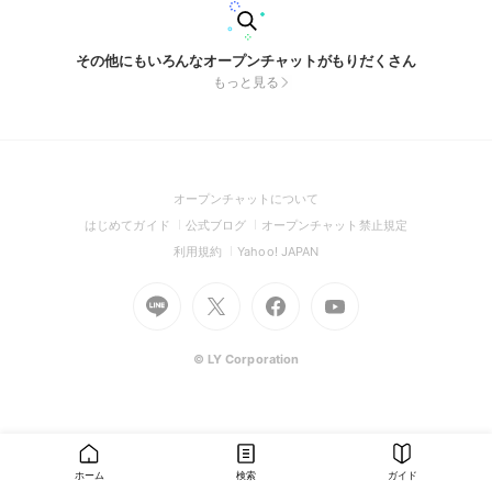
その他にもいろんなオープンチャットがもりだくさん
もっと見る
(Open
オープンチャットについて
in
(Open
(Open
(Open
はじめてガイド
公式ブログ
オープンチャット禁止規定
a
in
in
in
(Open
(Open
利用規約
Yahoo! JAPAN
new
a
a
a
in
in
window)
Go
new
Go
new
Go
Go
new
a
a
to
window)
to
window)
to
to
window)
new
new
Line
X
Facebook
Youtube
window)
window)
(Open
(Open
(Open
(Open
© LY Corporation
in
in
in
in
a
a
a
a
new
new
new
new
window)
window)
window)
window)
ホーム
検索
ガイド