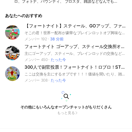
ロ、フォトナ、バウンティ、 ブロスタ、雑談などなんでもあ
り よろしくーーーー
あなたへのおすすめ
【フォートナイト】スティール、GOアップ、ファイト交換所もちゃオプ🔥世界一配布多いです
そこの君！世界一配布が豪華なブレインロットオプ興味ないかい？スティール、GOアップ、ファイトなど！沢山な配布をしていくから入ってね‼️🔥 #フォートナイト#フォトナ#ブレインロット#ブレロ#GOアップ#ゴーアップ#ファイト#ブレインロットファイト#配布
メンバー 192
38 分前
フォートナイト ゴーアップ、スティール交換所オプ‼️
主にゴーアップ、スティール、ブレインロッドの交換など配布などをしています！みんなが楽しく安全に交換出来るオープンチャットを作れるように頑張ります！！#ブレインロット#フォートナイト#フォトナ#ブレインロッド#フォトナブレインロット#フォートナイトブレインロット#配布#フォートナイトブレインロッド#STEAL THE BRAINROT#ロブロックス#ゴーアップ
メンバー 450
たった今
300人で副官投票！フォートナイト！ロブロ！STEEL！ファイト！Goup！ゴーアップブレインロット
ここは交換を主にするオプです！！！価値を聞いたり、雑談したり、そういうのも全然いいです！STEEL（スティール）も、Goup（ゴーアップ）も、FIGHT（ファイト）も、ロブロ盗むも！！！他にもフルーツ対ブレインロットとか、そういったのも全部️⭕️！！！ ちなみになんだけど、ここのオプ主りょんちゃんchって人で、YouTuberなんだよね！（底辺）登録してくれると嬉しい^_^ ちなみにここの主は現在約900オプ副官だよ^_^ そしてここの副官！色んな人いるよ👀 らりねっていうYouTuberだったり、れもねーとさんとか！（現在900オプ主の人） ブレロ系でも、妖怪ウォッチぷにぷにとか、プロスピとか、バウンティとか、ブロスタとかも、全部OKフォトナでリロラン募集したり！精霊で交換したり！なんでもOK！！！ ちなみに最近スプラハマってるからスプラ民来て欲しい👀 みんな！楽しくいこうぜ(* • ω • )b #フォートナイト#フォトナ#フォートナ#Fortnite#ブレインロット#STEEL#STEELThe#STEELザ#スティール#盗む#ロブロ#ロブロ盗む#ロブロックス#FIGHT#ファイト#Goup#GOup#GOUP#ゴーアップ#ブロスタ#雑談#妖怪ウォッチぷにぷに#ぷにぷに#バウンティ#バウンティラッシュ#精霊#リロード#キャリー#YouTuber#YouTube#りょんちゃん#りょん#りょんちゃん1015#りょんちゃんch#らりね#リロラン#れもねーと#れもね#スプラ#スプラ民
メンバー 308
たった今
その他にもいろんなオープンチャットがもりだくさん
もっと見る