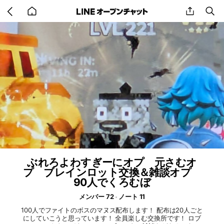
Go
share
se
back
to
home
ぶれろよわすぎーにオプ 元さむオ
プ ブレインロット交換＆雑談オプ
90人でくろむぼ
メンバー 72
ノート 11
100人でファイトのボスのマヌス配布します！ 配布は20人ごと
にしていこうと思っています！ 全員楽しむ交換所です！ ロブ