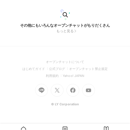
かもーん！ 私 は 先 に 中 で 待ってるね ！ #家族 #ごっこ #家
族ごっこ #仲良し
その他にもいろんなオープンチャットがもりだくさん
もっと見る
(Open
オープンチャットについて
in
(Open
(Open
(Open
はじめてガイド
公式ブログ
オープンチャット禁止規定
a
in
in
in
(Open
(Open
利用規約
Yahoo! JAPAN
new
a
a
a
in
in
window)
Go
new
Go
new
Go
Go
new
a
a
to
window)
to
window)
to
to
window)
new
new
Line
X
Facebook
Youtube
window)
window)
(Open
(Open
(Open
(Open
© LY Corporation
in
in
in
in
a
a
a
a
new
new
new
new
window)
window)
window)
window)