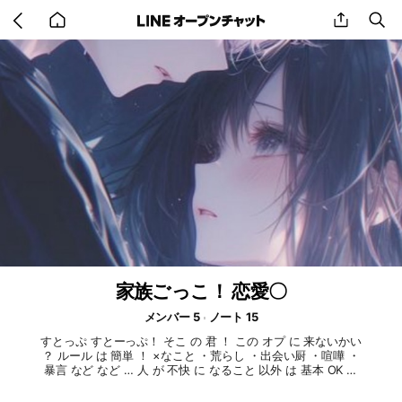
Go
share
se
back
to
home
家族ごっこ！ 恋愛〇
メンバー 5
ノート 15
すとっぷ すとーっぷ！ そこ の 君 ！ この オプ に 来ないかい
？ ルール は 簡単 ！ ×なこと ・荒らし ・出会い厨 ・喧嘩 ・
暴言 など など … 人 が 不快 に なること 以外 は 基本 OK ！
ちな 家系は 【蓮見家】 【氷咲家】 【樺花家】 だよ ~ ！ ま
、 詳しい こと は 中 に 入って から ！ 入る👈🏻 ・ 入る よし 、