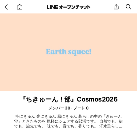
Go
share
se
back
to
home
『ちきゅーん！部』Cosmos2026
メンバー 30
ノート 0
空にきゅん 光にきゅん 風にきゅん 暮らしの中の「きゅーん
♡」ときたものを 気軽にシェアする部活です。 自然でも、街
でも、旅先でも。 味でも、音でも、香りでも。 汗水垂らして
働く人の姿でも。 星と生きる私たちらしく、感性豊かに。 み
んなの身近な「きゅん」を分けてください。 天体観測だいす