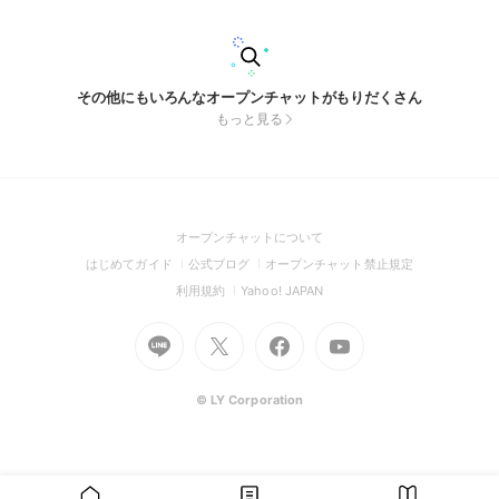
きなので、 星が綺麗な宿の話や、 宇宙の話もできたら嬉しい
です🔭 スマホ一台でOK。 上手じゃなくていい。 ルールな
し。 義務なし。 共鳴したら、そっとリアクション。 知識では
なく、感性でつながる。 風通しのいい部活にしたいです。 そ
して、できたらともに活動したい♪ 地球に、ちきゅーん。 宇
その他にもいろんなオープンチャットがもりだくさん
宙に、どきどき🚀 私と一緒に、地球探検しませんか？
もっと見る
(Open
オープンチャットについて
in
(Open
(Open
(Open
はじめてガイド
公式ブログ
オープンチャット禁止規定
a
in
in
in
(Open
(Open
利用規約
Yahoo! JAPAN
new
a
a
a
in
in
window)
Go
new
Go
new
Go
Go
new
a
a
to
window)
to
window)
to
to
window)
new
new
Line
X
Facebook
Youtube
window)
window)
(Open
(Open
(Open
(Open
© LY Corporation
in
in
in
in
a
a
a
a
new
new
new
new
window)
window)
window)
window)