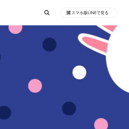
Search
スマホ版LINEで見る
OpenChats
Open
or
search
messages
area