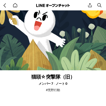
Go
share
se
back
to
home
猫頭☆突撃隊（旧）
メンバー 7
ノート 0
#荒野行動