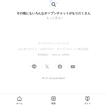
その他にもいろんなオープンチャットがもりだくさん
もっと見る
(Open
オープンチャットについて
in
(Open
(Open
(Open
はじめてガイド
公式ブログ
オープンチャット禁止規定
a
in
in
in
(Open
(Open
利用規約
Yahoo! JAPAN
new
a
a
a
in
in
window)
Go
new
Go
new
Go
Go
new
a
a
to
window)
to
window)
to
to
window)
new
new
Line
X
Facebook
Youtube
window)
window)
(Open
(Open
(Open
(Open
© LY Corporation
in
in
in
in
a
a
a
a
new
new
new
new
window)
window)
window)
window)
ホーム
検索
ガイド