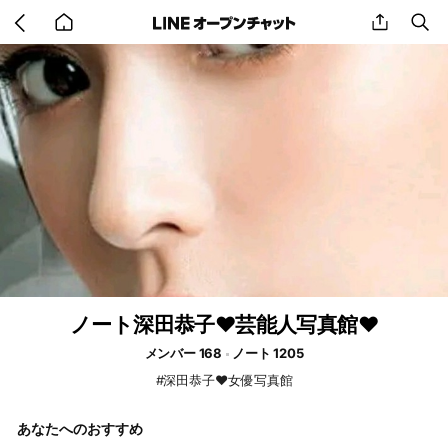
Go
share
se
back
to
home
ノート深田恭子❤️芸能人写真館❤️
メンバー 168
ノート 1205
#深田恭子❤️女優写真館
あなたへのおすすめ