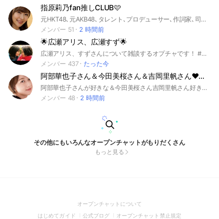
指原莉乃fan推しCLUB🩷
元HKT48､元AKB48､タレント､プロデューサー､作詞家､司会者､コメンテーター
メンバー 51
2 時間前
🌟広瀬アリス、広瀬すず🌟
広瀬アリス、すずさんについて雑談するオプチャです！ #広瀬アリス #広瀬すず
メンバー 437
たった今
阿部華也子さん＆今田美桜さん＆吉岡里帆さん❤️楽しい仲間達
阿部華也子さんが好きな＆今田美桜さん吉岡里帆さん好きな方❤️雑誌構いません 是非お越し下さいね
メンバー 48
2 時間前
その他にもいろんなオープンチャットがもりだくさん
もっと見る
(Open
オープンチャットについて
in
(Open
(Open
(Open
はじめてガイド
公式ブログ
オープンチャット禁止規定