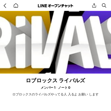
Go
share
se
back
to
home
ロブロックス ライバルズ
メンバー 1
ノート 0
ロブロックスのライバルズやってる人 入るよ お願い します