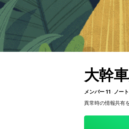
大幹車
メンバー 11
ノート
異常時の情報共有