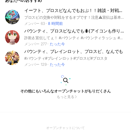
あなたへのおすすめ
イーフト、プロスピなんでもおぷ！！雑談・対戦・交換
プロスピの交換や対戦をするオプです！注意⚠️宣伝は基本禁止です。宣伝目的の人はお帰りください。 大手仲介を入れたりして誰も悲しむことがないようにしてください！主とか副官に対してもタメ語全然おっけーです！じゃ、楽しんで！！
メンバー 63
8 時間前
バウンティ、プロスピなんでも🐜(アイコンも作ります)
詐欺🍐宣伝してぇ！ #バウンティ #バウンティラッシュ #プロスピ
メンバー 277
たった今
バウンティ、ブレインロット、プロスピ、なんでも
#バウンティ#ブレインロット#プロスピ#ブロスタ
メンバー 129
たった今
その他にもいろんなオープンチャットがもりだくさん
もっと見る
(Open
オープンチャットについて