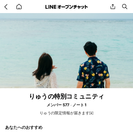
Go
share
se
back
to
home
りゅうの特別コミュニティ
メンバー 577
ノート 1
りゅうの限定情報が届きます✉️
あなたへのおすすめ