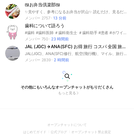
🍱お弁当倶楽部🍱
✨見やすく、参考になるお弁当が沢山✨ 読むだけ、見るだけの方(ROM専)も歓迎します。 質問をしたい方は付属の【お弁当の質問部屋】部屋ご参加下さい。 🌼絡みなしのお弁当ルーム🌼 🌼お弁当カタログのような部屋 🌼みんなのお弁当を参考にしたい方 お弁当に対しての質問、テクニックを知りたい方、いろいろお喋りを楽しみたい方の為にお喋りルーム【雑談倶楽部】を併設しています。 🍱メインルーム📸《お弁当倶楽部》 ☑︎大事なノート必読(参加条件) ☑︎お弁当のメニューと画像のアップ ☑︎お弁当が見やすくわかりやすい お弁当のカタログ部屋 ☑︎お弁当の画像UPだけをしたい方 ※質問・雑談❌ 【サブルーム】 《🍱 雑談倶楽部》 《🍱 お弁当の質問部屋》 雑談の部屋,質問専用の部屋を併設しております。 お弁当の質問だけをしたい方、お喋りをしたい方もどうぞ( ˆᴗˆ )♡ ☑︎大事なノート必読(参加条件) ☑︎お弁当のテクニックを知りたい方 ☑︎お弁当の質問をしたい方 両部屋在室もOK ストレスフリーで楽しみましょう👌 🥢🥢🥢🥢🥢🥢🥢🥢🥢 🍱おかずのレパートリーを増やしたい 🍱お弁当作りのコツが知りたい 🍱お弁当のコスパは？ 🍱オススメのお弁当箱 🍱お弁当用のオススメ冷食ありますか？ 🍱冷めても美味しいお弁当 🍱時短で作るお弁当 🍱メインのオカズ/副菜のオカズ 🍱アイデア💡 🍱情報交換♪ 🍱お弁当の下ごしらえ 🍱お弁当にかける時間は？ 🥢🥢🥢🥢🥢🥢🥢🥢🥢 #絡みなし #手作り弁当 #アルモンデ弁当 #毎日のお弁当 #愛妻弁当 #楽ちん #手抜き #ズボラ #アイデア弁当 #キャラ弁 #復讐弁当 #オモシロ弁当 #映える弁当 #食べ盛り #男子弁当 ＃女子弁当 #特別な日のお弁当 #イベント弁当 #お弁当箱 #おすすめ冷食 #おすすめ惣菜 #お弁当グッズ #便利グッズ #コスパ #低コスト #毎日オベント大変だよね #ネタ切れするし #朝は眠い #でもでも愛する家族のため #母はがんばっているのだ！ #みがんばろーね #ぐう
メンバー 2757
13 分前
歯科について語ろう
#歯科 #歯科医師 ＃歯科衛生士 ＃歯科助手 #患者 #ホワイトニング#美容歯科＃審美歯科＃インプラント#矯正#歯並び#サプリメント#dental
メンバー 750
23 時間前
JAL (JGC) ✈️ANA(SFC) お得 旅行 コスパ 全国 旅行支援 マイル 特典航空券 他
JAL(JGC)、ANA(SFC)修行、航空(飛行機)、マイル、旅行、お得情報を軸とした雑談部屋です#JAL#日本航空#ANA#全日空#旅行#JGC#SPG#SFC#修行#コスパ#マイル#飛行機#特典航空券#全国#旅行支援#割引#マイラー#県民割#都民割#府民割#セール情報#海外旅行#国内旅行#クーポン#トク#無料
メンバー 2839
2 時間前
その他にもいろんなオープンチャットがもりだくさん
もっと見る
(Open
オープンチャットについて
in
(Open
(Open
(Open
はじめてガイド
公式ブログ
オープンチャット禁止規定