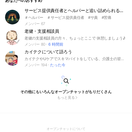
あなたへのおすすめ
サービス提供責任者とヘルパーと追い詰められる日常
＃ヘルパー ＃サービス提供責任者 #サ責 #苦痛
メンバー 67
老健・支援相談員
老健の支援相談員の方々、ちょっとここで 休憩しましょう♪
メンバー 80
6 時間前
カイテクについて語ろう
カイテクやUケアでスキマバイトをしている、介護士の皆さん語り合いましょ🤭🚫施設の実名は出さないようにお願いします。 ○○区のデイサービスTとかそんな感じで。 #カイテク #Uケア #スキマバイト #副業
メンバー 194
たった今
その他にもいろんなオープンチャットがもりだくさん
もっと見る
(Open
オープンチャットについて