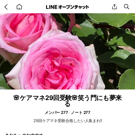
Go
share
se
back
to
home
🌸ケアマネ29回受験🌸笑う門にも夢来
る
メンバー 277
ノート 277
29回ケアマネ受験合格したい人集まれ❗