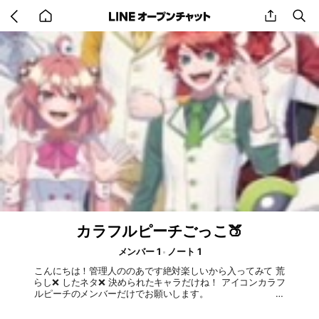
Go
share
se
back
to
home
カラフルピーチごっこ🍑
メンバー 1
ノート 1
こんにちは！管理人ののあです絶対楽しいから入ってみて 荒
らし❌ したネタ❌ 決められたキャラだけね！ アイコンカラフ
ルピーチのメンバーだけでお願いします。
管理人👑空き🌈埋まってる🍑 じゃばば🌈 のあ🍑
👑 たっつん🌈 シヴァ🌈 ゆあん🌈 どぬく🌈 ヒロ🌈 えと🌈 るな