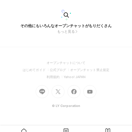
🌈 モフ🌈 なおきり🌈
その他にもいろんなオープンチャットがもりだくさん
もっと見る
(Open
オープンチャットについて
in
(Open
(Open
(Open
はじめてガイド
公式ブログ
オープンチャット禁止規定
a
in
in
in
(Open
(Open
利用規約
Yahoo! JAPAN
new
a
a
a
in
in
window)
Go
new
Go
new
Go
Go
new
a
a
to
window)
to
window)
to
to
window)
new
new
Line
X
Facebook
Youtube
window)
window)
(Open
(Open
(Open
(Open
© LY Corporation
in
in
in
in
a
a
a
a
new
new
new
new
window)
window)
window)
window)