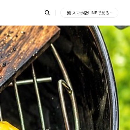
Search
スマホ版LINEで見る
OpenChats
Open
or
search
messages
area