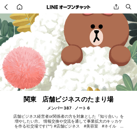
Go
share
se
back
to
home
関東 店舗ビジネスのたまり場
メンバー 387
ノート 6
店舗ビジネス経営者or関係者の方を対象とした『知り合い』を
増やしたい方。 情報交換や交流を通して事業拡大のキッカケ
を作る社交場です(^^) #店舗ビジネス #美容室 #ネイル #
マツエク #エステ