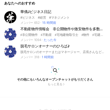
あなたへのおすすめ
華僑Jビジネス日記
#ビジネス #経営 #マネジメント
メンバー 652
15 時間前
不動産物件情報会 非公開物件や激安物件を多数掲載 ヒラキ不動産経営事務所
♯非公開物件 ♯不動産 ♯宅地建物取引士 ♯物件 ♯宅建業者 ♯宅地 ♯マンション ♯民泊 ♯営業 ♯土地 ♯戸建 ♯物件情報 ♯別荘地 ♯一棟 ♯一棟ビル ♯事業用物件 ♯テナント ♯オープンチャット ♯ビジネス ♯投資 ♯投資物件 ♯不動産投資 ♯副業 ♯お金儲け ♯不動産買取 ♯再販業者 ♯再販 ♯買取 ♯格安物件 ♯一棟レジ ♯区分マンション ♯不動産業者 ♯不動産情報 ♯物件情報 ♯お金儲け ♯蓄電池 ♯太陽光 ♯太陽光発電 ♯太陽光発電用地 ♯蓄電池用地 ♯空き地 ♯空き家 ♯雑種地 ♯避暑地 ♯空き家 ♯一棟マンション ♯収益物件
メンバー 1094
たった今
脱毛サロンオーナーのひろば♪
脱毛サロンのオーナーまたはマネージャー、店長さんなど、現場に出ている方も情報交換してサロンを盛り上げていきましょう♪ オプチャのルール ・営業勧誘目的NG ・卑猥な言動NG ・即強制退会します
メンバー 318
1 時間前
その他にもいろんなオープンチャットがもりだくさん
もっと見る