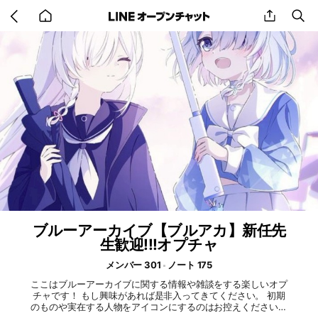
Go
share
se
back
to
home
ブルーアーカイブ【ブルアカ】新任先
生歓迎!!!オプチャ
メンバー 301
ノート 175
ここはブルーアーカイブに関する情報や雑談をする楽しいオプ
チャです！ もし興味があれば是非入ってきてください。 初期
のものや実在する人物をアイコンにするのはお控えください。