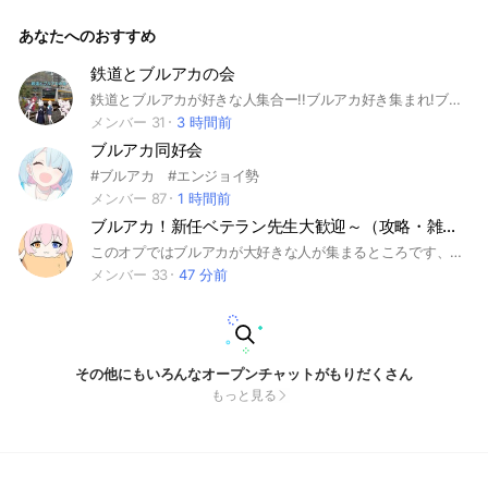
荒らし防止対策として入ってきたタイミングで好きな生徒また
は気になる生徒を答えてもらえると嬉しいです。 初期アイコ
あなたへのおすすめ
ンだった場合は変えてもらいます、ご了承くださいm(_ _)m。
#ブルアカ #ブルーアーカイブ#雑談#攻略#ゲーム
鉄道とブルアカの会
鉄道とブルアカが好きな人集合ー!!ブルアカ好き集まれ!ブルアカ知らなくても鉄道の話だけでもよし!タメOK!!是非入ってみてください～(ブルアカ以外もOK) #鉄道#ブルーアーカイブ#ブルアカ
メンバー 31
3 時間前
ブルアカ同好会
#ブルアカ #エンジョイ勢
メンバー 87
1 時間前
ブルアカ！新任ベテラン先生大歓迎～（攻略・雑談・趣味）
このオプではブルアカが大好きな人が集まるところです、新任先生やベテラン先生も大歓迎ですよろしければ参加してくださいm(_ _)m（自由にゲームの話や趣味とか話してもいいよ） 今年の目標人数は30人！ #ブルアカ#ブルーアーカイブ
メンバー 33
47 分前
その他にもいろんなオープンチャットがもりだくさん
もっと見る