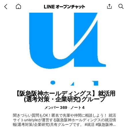
Go
share
se
back
to
home
【阪急阪神ホールディングス】就活用
(選考対策・企業研究)グループ
メンバー 369
ノート 4
聞きづらい質問もOK！匿名で先輩や仲間に相談しよう！ 就活
サイトunistyleが運営する阪急阪神ホールディングスの就活情
報(選考対策/企業研究)共有グループです。 #就活 #阪急阪神ホ