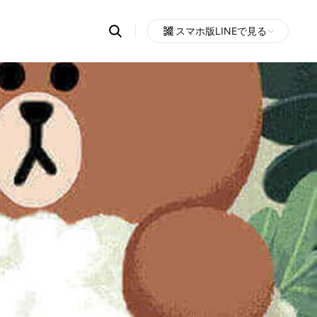
Search
スマホ版LINEで見る
OpenChats
Open
or
search
messages
area