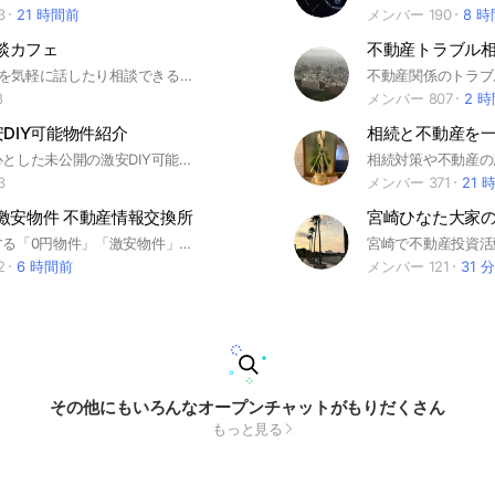
3
21 時間前
メンバー 190
8 
雑談カフェ
不動産トラブル
Shopeeの事を気軽に話したり相談できる場がなかったので作成しました。宣伝や勧誘は管理人の許可がない限り禁止です。 少人数ですが気軽にご参加ください🌱
8
メンバー 807
2 
安DIY可能物件紹介
首都圏を中心とした未公開の激安DIY可能物件を紹介してます #DIY可能 #激安 #未公開
3
メンバー 371
21 
激安物件 不動産情報交換所
宮崎ひなた大家
全国に実在する「0円物件」「激安物件」について 見つけ方・もらい方・使い道・失敗談まで、 リアルな情報をゆるく交換するチャットです。 不動産初心者・これから考えたい人も歓迎。 売り込み・勧誘なし。 「そんな世界があるんだ」と知るだけの参加もOKです。 #不動産投資 #0円物件 #戸建 #空き家 #激安物件
2
6 時間前
メンバー 121
31 
その他にもいろんなオープンチャットがもりだくさん
もっと見る