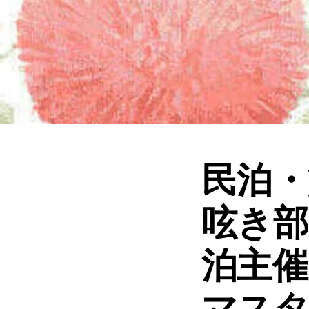
民泊・
呟き部
泊主催
マス