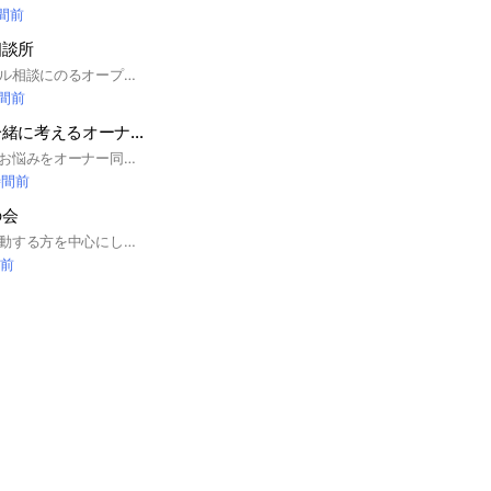
時間前
相談所
不動産関係のトラブル相談にのるオープンチャットです。賃貸や売買、大家さんも気軽に相談してくだい。 回答するのは不動産関係者です。
時間前
相続と不動産を一緒に考えるオーナーの会
相続対策や不動産のお悩みをオーナー同士で情報共有することで賢く解決しましょう。#不動産#投資＃相続＃オーナー#お悩み解決
時間前
の会
宮崎で不動産投資活動する方を中心にしたオープンチャットになります。大黒天大家プレゼンツ。情報発信、勉強会等企画していきます。
分前