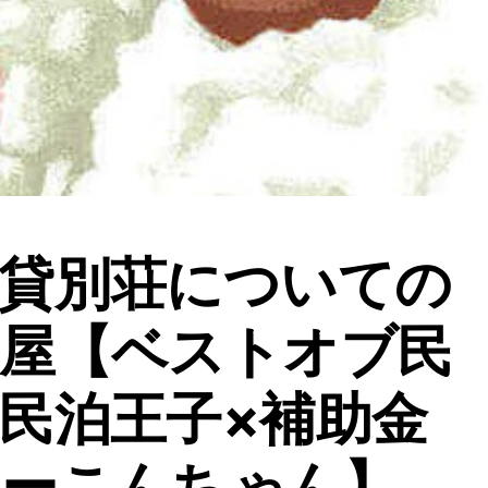
貸別荘についての
屋【ベストオブ民
民泊王子×補助金
ターこんちゃん】