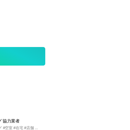
グ 協力業者
#ハウスクリーニング #空室 #在宅 #店舗 #マンション #内装業 #クロス #床 #雑工事 #リフォーム #全国 #エアコン #水回り