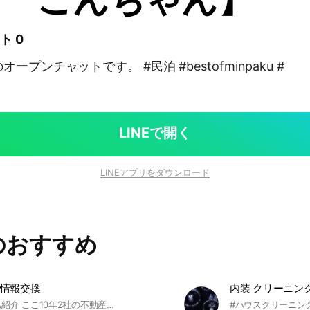
ト 0
プンチャットです。 #民泊 #bestofminpaku #
LINEで開く
LINEアプリをダウンロード
のおすすめ
情報交換
内装 クリーニン
作成者の自己紹介 ここ10年2社の不動産屋にて競売業務に携わる営業マンです。 オープンチャットの説明・目的 昨今、競売市場はブルーオーシャンと言われ、法整備も進み一般の方を含め新規参入が多い市場です。 その割に、情報や、やり方は目につきずらい！有料セミナーや代行業社が不動産屋さん、一般投資家さん向けに多いです。 現在の会社は競売業界では所謂、老舗ですが、新規参入業社様に押され競落できないのも事実！ 会社の為には作っておりません！自己満足です。 ・他社様の査定方法など知ってみたい！情報交換したい！ ・一般の方へ情報公開したい！ 強制執行どうしてる？や、執行補助業者どこはどう？とか突っ込んだ話や、一般ユーザーの方が聞きたい話なんかもできればと思います。 不動産競売に関わる事ならお話ししてみませんか？ 私からは個別具体的な事（査定額や入札額など）はお伝えできませんが、やったことのない方からや、業社様、同業者様との情報交換はどんどんしていきたいと思っております。 #不動産競売 #競売 #強制執行 #住宅ローン #任意売却 #競売業者 #不動産投資 #一般投資家 #企業投資家 #抵当権実行 #債務名義 #引渡命令 #期間入札 #不動産 #不動産業 #不動産屋 #不動産仲介 #リノベーション #買取再販 #リフォーム