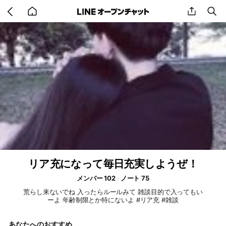
Go
share
se
back
to
home
リア充になって毎日充実しようぜ！
メンバー 102
ノート 75
荒らし来ないでね 入ったらルールみて 雑談目的で入ってもい
ーよ 年齢制限とか特にないよ #リア充 #雑談
あなたへのおすすめ