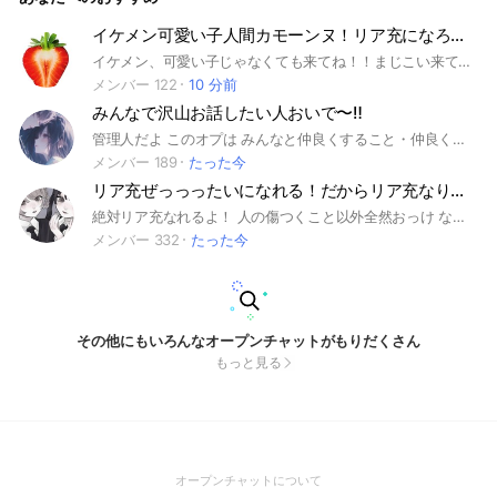
イケメン可愛い子人間カモーンヌ！リア充になろうな🖕
イケメン、可愛い子じゃなくても来てね！！まじこい来て損しない即抜け無理
メンバー 122
10 分前
みんなで沢山お話したい人おいで〜‼️
管理人だよ このオプは みんなと仲良くすること・仲良くなろうとすること が絶対条件❕ 喧嘩腰だったり、みんなと仲良くする気がない人は、周りから嫌われたり副官判断で蹴られる場合があります😿 ⚠️ 界隈民について 界隈民の参加はご遠慮ください。 平和民でも、身内ネタが多すぎると他のメンバーが会話に入りづらくなってしまいます💦 みんなが楽しめるオプにしたいので、ご理解お願いします🙏 💖 大歓迎な人 💖 * 荒野民 * 雑談したい子 * 暇つぶししたい子 * 惚気したい子 みんなで楽しくお話しよう❕🥳✨ 💕彼氏・彼女の惚気大歓迎❕ 恋人がいる子もいない子も気軽においで〜❕ #スプラ#スマブラ#大乱闘#Switch#荒野行動#荒野#雑談#相談#恋愛相談#リア充#非リア#彼氏#彼女#ライト#ライブトーク#暇つぶし#学生#大人#誰でも歓迎
メンバー 189
たった今
リア充ぜっっったいになれる！だからリア充なりたい🥺って子今すぐおいで🫶🏻💕
絶対リア充なれるよ！ 人の傷つくこと以外全然おっけ なりきりさんもリア友作りたいだけの人もおいでーーー🫶🏻💕歌枠とかもするしなるきりの人も全然カモーン！しかも乙女たくさん！
メンバー 332
たった今
その他にもいろんなオープンチャットがもりだくさん
もっと見る
(Open
オープンチャットについて