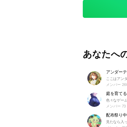
ターの基準 1エレベーターの機能を備えていること 2円形状のエレベー
ターが二つ以上繋が
いること ポニポ
基準 1円形状であること 2ポニポニエレベーター基準を満たさないが1ポ
ニがあること 3エレベーターで
ポニと認められる
ここの教えの優先順
ター3ポニポニである。 1ポニしかない物体はポニポニ
あなたへ
い。 ＊その他の決定事項＊ 毎年8月をポニダンとし暴食月とします。こ
の月ではソーセージを2
市西区 ポニエレ 
グルポニエレ 2基 2ポニ 綺麗なエレベーター
てみてください！ 
メンバー 26
メンバー 73