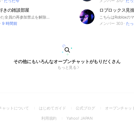
5
たった今
メンバー 370
たっ
ale好きの雑談部屋
⚠️しのを除いた全員の再参加禁止を解除しました。⚠️ 復興のため、どうか参加よろしくお願いします。 元400人規模のUNDERTALE界隈最大のオープンチャット、1月に副官に大量蹴りされたあのオプです。 もし差し支えなければ、宣伝可能な他オプに宣伝していただけると幸いです。 にわかでもガチ勢でもただ好きな人が集まるアンテの雑談場所です‼️ deltarune、AUも可です！ ・荒らし❌ ・過度なスタ連、画像、動画の連投❌ ・無断転載、無断使用、トレパク、虚偽の自作発言(参加する前にアイコンを確認してね！)❌ ・過度な暴言、罵倒❌ ・過度な性的画像、グロ画像、ホラー画像や動画❌ ・即抜け(事情がある場合を除く)❌ ・悪質職業系宣伝❌ ・晒し行為❌ ・なりすまし❌ ・チェーンメール❌ ・タメ口⭕ ・画像、動画、リンク、ファイル⭕ ・宣伝(SNSの宣伝であれば)⭕ ・別ジャンル(そればかりにならなければ)⭕ ・SNS等のユーザー名公開⭕ ・なりきり⭕ ・二次創作、オリキャラ⭕ ・深夜浮上⭕ ※このオプに投稿されたイラスト、曲などの創作物の保存、使用は製作者に許可を取ってね！ ※荒らしが現れた場合は副官、管理人をメンションしてね！ ※副官をねだる行為は控えてね！ ※なりきり、ネガティブな話は苦手な方もいらっしゃるのでサブトークルームでお願いします！ 一般的なネットのルール、マナーがあれば大丈夫です！ 他の細かいお願いは大事なノート、アナウンスへ！ 長い説明はここまで‼️みんな来てね‼️参加待ってます‼️ #UNDERTALE #アンダーテール #アンダーテイル #アンテ #deltarune #デルタルーン #デルタ #undertaleau #サンズ#au #deltaruneau #イラスト #作曲 #ゲーム #なりきり #雑談 100人 2023 1/15 150人 10/3 200人 2024 1/7 250人 6/15 300人 2025 3/29 350人 5/31 400人 10/6 20人 2026 1/10
9 時間前
メンバー 303
たっ
その他にもいろんなオープンチャットがもりだくさん
もっと見る
(Open
(Open
(Open
チャットについて
はじめてガイド
公式ブログ
オープンチャッ
in
in
in
(Open
(Open
利用規約
Yahoo! JAPAN
a
a
a
in
in
new
new
new
a
a
window)
window)
window)