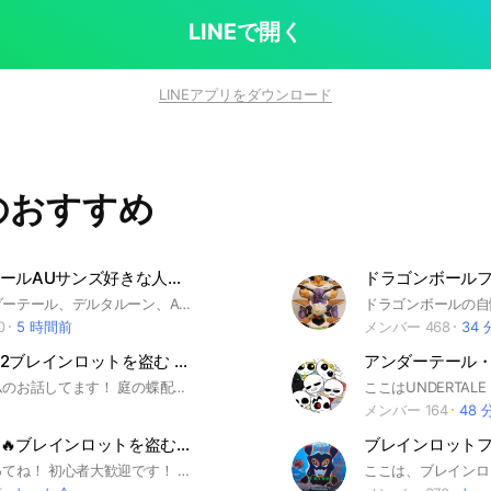
っていること 3離れているポニポニが一体となって
LINEで開く
ニエレベーターではないがシングルポニエレベーターの
LINEアプリをダウンロード
あること。 エレベーターではないがポニ
基準 円形状のものが二つ以上連なる形状であること。
位は1ポニポニエレベーター 2シングルポニエレベー
とは認められな
のおすすめ
本食してください。(強制はしません) 聖地 神戸
2基5ポニ 西宮市 ポニエレ 1基4ポニ ＋シン
がお好きなら是非入っ
アンダーテールAUサンズ好きな人集まれ〜！
ドラゴンボール
雑談もOKです！ #エレベーター #ポニポニ
ここはアンダーテール、デルタルーン、AUサンズ などが好きな人が集まるオプチャです！ オプチャ初めて、初心者の方でも大歓迎！初心者の方は名前に🔰か(初心者)を付けてくれたらありがたいです！ アイコンは自作のもの、LINEから出てるフリーなものにしてください！ 荒らしは来ないでください！ 無断転載もやめてください！ 3回注意されたら強制退会です！ イラストもOKです！じゃんじゃんあげてください！ 雑談もOKです！なりきりもOKです！オリズでも大丈夫です！ スタンプは連打はやめてください！ 即抜けもダメです！ 現実の写真（自分のペットや景色など。絵を描いたから見せるのはいいよ！！）のは「ノート」の場所でワンクッションを挟んで載せてください！ ノート投稿もおーけーです！ これらのことを守れる人ならどんな人でも大丈夫です！最後まで読んでいただきありがとうございます！
0
5 時間前
メンバー 468
34
庭を育てる2ブレインロットを盗む ブロフル プラント対ブレロ バウンティオプ
色々なゲームのお話してます！ 庭の蝶配布中です庭タワのヒドラ配布中です.•♬ 見てくれてありがとう!! 入ってくれたら嬉しいです！ 配布もする予定です〜 流行ってるゲームからマイナーなゲームまでなんでもありです！ #庭を育てる#庭を成長させる#glow garden#庭タワ#ロブロックス#roblox#ブロフル#ガデタワ#ブレインロットを盗む#ガーデンタワーディフェンス#アニメ #99日#バウンティ#にゃんこ#にゃんこ大戦争#ゲーム#ブレロ#プラント対ブレロ#プラント対ブレイン#スキビディトイレタワーディフェンス#フォージ
メンバー 164
48 
配布祭り中🔥ブレインロットを盗む 庭を育てる2 ブロフル 庭を成長させる2 れもんオプ
ブレインロット
見たなら入ってね！ 初心者大歓迎です！ みんなで協力して強くなろ〜 #ガーデンタワーディフェンス #ガデタワ #トイタワ #ブロフル #庭を育てる #庭タワ #ガータワ #bloxfruits #ワイタワ #ブレロ #ブレインロッドを盗む #トイレットタワーディフェンス #ブロフル #ブロックスフルーツ #bloxfruits #ロブロ #ロブロックス #トイタワ #スキタワ #スポタワ #トイレットタワーディフェンス #toilettowerdefense