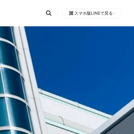
Search
スマホ版LINEで見る
OpenChats
Open
or
search
messages
area