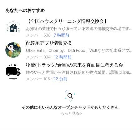
らえるドライバーになれるハズ✨ こんな時代だからこそ情報交
換の場を大事にしていきたいと思い作成しました😊 #軽貨物
あなたへのおすすめ
#軽配送 #運送 #運送業 #黒ナンバー #ドライバー #個人事業主
#情報交換 #全国
【全国ハウスクリーニング情報交換会】
お掃除の業種で日々頑張っている方達の情報交換の場です♪ なかなか落ちない汚れの対処方法、有効な洗剤、機材の紹介、作業の成功例や失敗例などを共有してハウスクリーニング業全体のレベルアップと品質の向上に繋げていく事が出来ればと思います♪ #お掃除 #ハウスクリーニング #おそうじ #掃除 #そうじ
メンバー 508
7 時間前
配達系アプリ情報交換
Uber Eats、Chompy、DiDi Food、Woltなどの配達系アプリで配達している人の情報交換ルームです。
メンバー 304
12 時間前
物流(トラック/倉庫)の未来を真面目に考える会
昨今やっと世間から注目され始めた物流業界。課題は山積。されど日本の屋台骨です。 誇りを胸に、真面目に語り合いましょう！ ※議論歓迎 誹謗中傷NG 【トピック例】運送/荷受/待機時間/DEVAN/コンテナ/積載効率/フォークリフト/トラック/ロジスティクス/RPA/AI/自動運転/自動倉庫/冷凍/冷蔵/モーダルシフト/共同輸送/隊列走行/運賃/値上/物流クライシス/WMS/TMS/IoT/在庫等
メンバー 106
22 分前
その他にもいろんなオープンチャットがもりだくさん
もっと見る