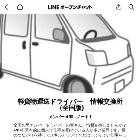
Go
share
se
back
to
home
軽貨物運送ドライバー 情報交換所
（全国版)
メンバー 450
ノート 1
全国の黒ナンバードライバーの皆さん、情報交換しませんか？
🚛 💨 基本的に個人で仕事を受けている人が多い業界です。横
のつながりを持ってスキルアップできれば、よりよい仕事をも