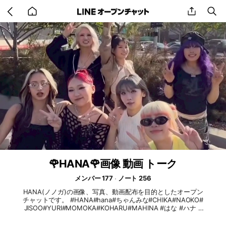
Go
share
se
back
to
home
🌹HANA🌹画像 動画 トーク
メンバー 177
ノート 256
HANA(ノノガ)の画像、写真、動画配布を目的としたオープン
チャットです。 #HANA#hana#ちゃんみな#CHIKA#NAOKO#
JISOO#YURI#MOMOKA#KOHARU#MAHINA #はな #ハナ #
ノノガ #No No Girls #ちゃんみな #推し活 #ハニーズ #HONE
YS #HANA好き #HANAファン #HANA推し活 #情報 #画像