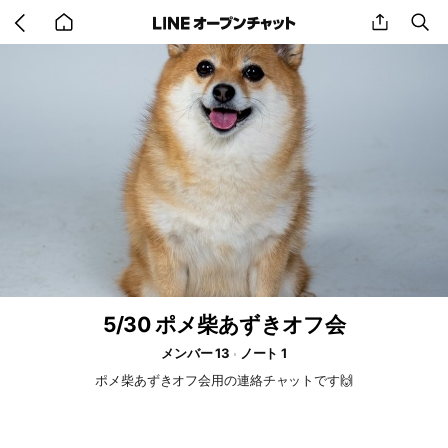
Go
share
se
back
to
home
5/30 ポメ柴あずきオフ会
メンバー 13
ノート 1
ポメ柴あずきオフ会用の連絡チャットです🙌