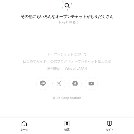
その他にもいろんなオープンチャットがもりだくさん
もっと見る
(Open
オープンチャットについて
in
(Open
(Open
(Open
はじめてガイド
公式ブログ
オープンチャット禁止規定
a
in
in
in
(Open
(Open
利用規約
Yahoo! JAPAN
new
a
a
a
in
in
window)
Go
new
Go
new
Go
Go
new
a
a
to
window)
to
window)
to
to
window)
new
new
Line
X
Facebook
Youtube
window)
window)
(Open
(Open
(Open
(Open
© LY Corporation
in
in
in
in
a
a
a
a
new
new
new
new
window)
window)
window)
window)
ホーム
検索
ガイド