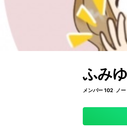
ふみ
メンバー 102
ノー