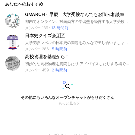
あなたへのおすすめ
GMARCH・早慶 大学受験なんでもお悩み相談室
都内でオンライン、対面両方の学習塾を経営する大学受験のプロが生徒様、保護者様のお悩みを解決！私立大学だけじゃなく国公立大学の対策までなんでも対応可能です。#大学受験#高校受験#中学受験#定期試験#塾#オンライン塾#個別指導#共通テスト#センター試験#GMARCH#早慶#日東駒専#明治大学#青山学院大学#立教大学#中央大学#法政大学#学習院大学#東大#英語#国語#現代文#数学#地理#日本史#世界史#物理#化学#生物
メンバー 139
13 時間前
日本史クイズ会🇯🇵
大学受験レベルの日本史の問題をみんなで出し合いましょう。そして賢くなりましょう。一問一答形式でも、記述でも、何でも問題を出し合える自由な語り場です。 #日本史 #勉強 #大学受験 #一問一答 #合格
メンバー 286
5 時間前
高校物理を基礎から！
初歩的な高校物理を質問したり アドバイスしたりする場です。
メンバー 459
2 時間前
その他にもいろんなオープンチャットがもりだくさん
もっと見る