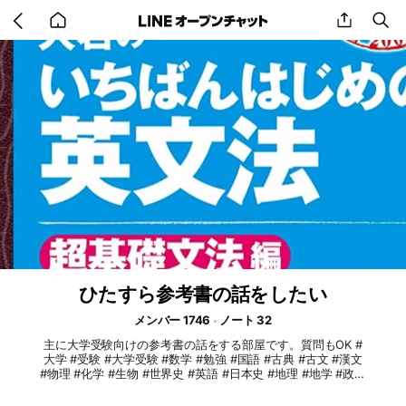
Go
share
se
back
to
home
ひたすら参考書の話をしたい
メンバー 1746
ノート 32
主に大学受験向けの参考書の話をする部屋です。質問もOK #
大学 #受験 #大学受験 #数学 #勉強 #国語 #古典 #古文 #漢文
#物理 #化学 #生物 #世界史 #英語 #日本史 #地理 #地学 #政経
#倫政 #高校 #受験勉強 #受験生 #浪人