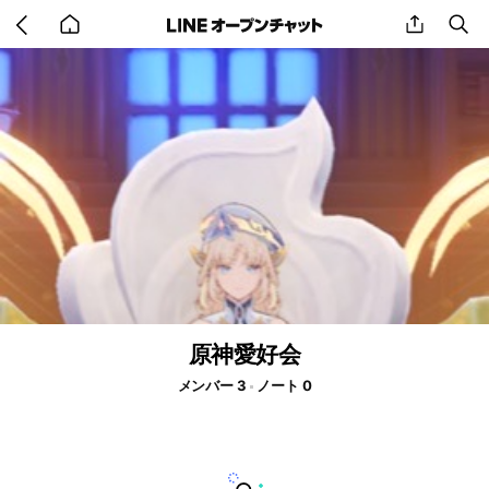
Go
share
se
back
to
home
原神愛好会
メンバー 3
ノート 0