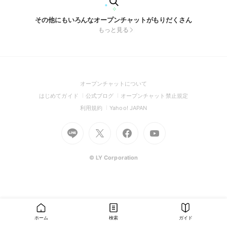
その他にもいろんなオープンチャットがもりだくさん
もっと見る
(Open
オープンチャットについて
in
(Open
(Open
(Open
はじめてガイド
公式ブログ
オープンチャット禁止規定
a
in
in
in
(Open
(Open
利用規約
Yahoo! JAPAN
new
a
a
a
in
in
window)
Go
new
Go
new
Go
Go
new
a
a
to
window)
to
window)
to
to
window)
new
new
Line
X
Facebook
Youtube
window)
window)
(Open
(Open
(Open
(Open
© LY Corporation
in
in
in
in
a
a
a
a
new
new
new
new
window)
window)
window)
window)
ホーム
検索
ガイド