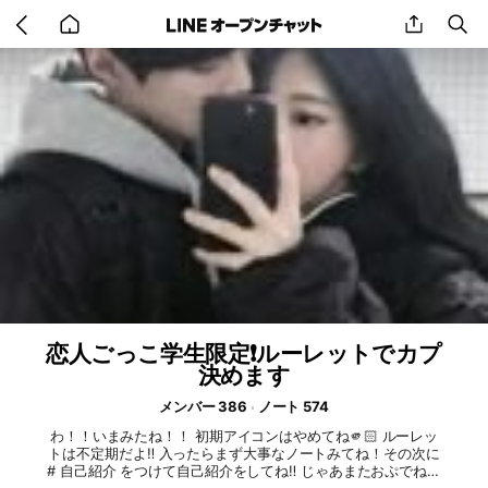
Go
share
se
back
to
home
恋人ごっこ学生限定❗️ルーレットでカプ
決めます
メンバー 386
ノート 574
わ！！いまみたね！！ 初期アイコンはやめてね🫵🏻 ルーレッ
トは不定期だよ‼️ 入ったらまず大事なノートみてね！その次に
# 自己紹介 をつけて自己紹介をしてね‼️ じゃあまたおぷでね！