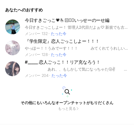
入らないとかないよね❓☹️ #恋愛 #恋人 #ごっこ
あなたへのおすすめ
今日すきごっこ💗🫰🏻👈🏻いっせーのーせ編
今日すきごっこしよー！ 管理人2代目だよぉ♡ 新規でも古参でも関係なくみんな仲良いから、入ってねー😊✨ でも荒らしは受け付けてないよぉ？ 本オプは雑談メイン！ サブで旅とかやってるよぉ！！ 次の旅、何編がいいかとかアンケートもとってるよぉ！ 他にもいろんな企画検討中🤔 入って通知嫌だなーとか思ったら、 通知ゼロオプもある！！ 即抜けは嫌だから、せめて一声かけてから抜けてねぇ！！ 今日好きのアイコンか初期アイコンで入ってね！あと韓国系もありあり！ ライトクも定期的にしてるから、打つの苦手な人でもライトクだけ顔出すとかでも⭕️！！ みんなで中で待ってるよ！！ ここまで読んでくれたら入って欲しいなー？？？？笑
メンバー 132
たった今
『学生限定』恋人ごっこしよー！！！
やっほー！！うみでーす！！！ みてくれてうれしいなぁ♪ ここは、恋人ごっこをするオプだよー！！ でもでも！恋人ごっこ以外にもふつーに雑談とか、リアルの恋バナとか（オプの中にごっこ彼氏がいる時はできるだけしないでね！相手がいいならおっけー！）も、全然いーよ！ まぁ、基本なんでもいーよ笑 らいととかも開きたいっ！ もっちろんペア画もしたいなぁ でも、きほんじゆーにやろうと思ってる！ でも、ルールだけ言わせてねっ！ ・タメ口でも、敬語でもおっけー！！ ・リアルに彼氏、彼女がいる人も入っていーけどこれが原因でけんかしないようにっ！ ・下ネタ、人が嫌がる暴言（ノリとかで相手が困らないならいーよー！）宣伝目的はやめてねっ！ ・即抜けはりゆうがあるならおっけー！（一言言ってから抜けてね♪） ・大学卒業前から入ってたら、卒業後も入っててだいじょうぶだよっ 恋人ごっこは強制じゃないから安心してねっ！もしやりたくなかったり、告白されたくなかったり、ただたんに恋バナしたい人とかは言ってくれたら大事なノートに貼るから言ってねー！！！ 今なら古参！！！ 仲良くしてねっー！！ 実はこのオプできたの4月24日なんすよ みんなきてくれすぎなっ！うれしくてテンション爆上がりしちゃうじゃねーか！！！！ #恋人#ごっこ#恋人ごっこ#ごっこ遊び#即抜け#学生#学生限定#大学卒業後#卒業#卒業後#カレカノ#かれかの#ライト#ペア画
メンバー 128
たった今
#_____ 恋人ごっこ！！リア充なろう！
あれ、、もしかして気になっちゃた🫢✌️ 良かったら入ろっかたのしーよぉッ‼️ 見学でもいいから見てって ここにはね、歌が上手い人やノリがめっちゃ良い人，イケボカワボいっぱいいるよッ もしかしたら、すぐ惚れちゃうかもね😏😏 簡単にこのオプの説明するねっ どうも管理人の瑠夏だよ ~‼️ よろしくねッ♪ ここでは、恋人を作ったりネッ友，雑談，歌枠，ゲームをしたりするよ ~！ 通知がうるさいかもしれないけど、賑やかだから入ってみちゃって気にいると思うよ ~！ あれ、まだ見てる？笑 もし、気になる人とかが出来たら管理人にｺｿｯﾄ教えてみて良い事があるよッ‼️ それじゃっまた、本オプで会いましょ ~ #リア充なろうぜ#非リア抜け出し#かれぼ#かのぼ#かれぼかのぼ#恋人ごっこ 制作日6月2
メンバー 204
たった今
その他にもいろんなオープンチャットがもりだくさん
もっと見る