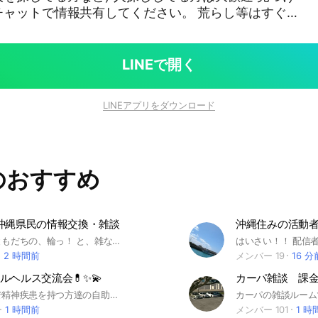
チャットで情報共有してください。 荒らし等はすぐに
そこでお願いします🙇‍♀️
LINEで開く
LINEアプリをダウンロード
のおすすめ
沖縄県民の情報交換・雑談
沖縄住みの活動
広げよう、ともだちの、輪っ！ と、雑な説明でごめんなさいね…… ꉂꉂꉂ(ˊᗜˋ*)ヶﾗヶﾗ 宮城県在住、沖縄県在住のメンバーさん募集です⸜(* ॑꒳ ॑* )⸝ ご飯屋さん、病院、イベント等々沢山情報交換出来たらいいなって思います★ 気の合う仲間が見つかればガイドラインを守った常識の範囲内でのオフ会なども開いてもらって構いません🎶 もう少し細かいルールはお部屋のノートに( *´꒳`*) お待ちしてまーす٩(๑>∀<๑)۶
2 時間前
メンバー 19
16 分
ルヘルス交流会💊✨💫
カーパ雑談 課
沖縄県在住で精神疾患を持つ方達の自助グループです🌱 生活の事、病気(障害の事)、仕事の事を自由に発言してみなさんの生活が良い方向に向かえるオプチャを目指します🧠💊✨💫 同じ病気で苦しむ人たちで理解し合える場としても設けます🙆‍♂️ 参加資格として、病院で診断を受けた方に限らせていただきます❤️‍🩹👀 また、参加時には簡単な自己紹介をノートに書いてもらいますのでご了承下さい👴 【利用規約】 禁止事項: ・公序良俗、法律、LINEの利用規約に違反すること。 ・暴言や、差別的、卑猥な発言や画像など他の利用者様が不快になりうる投稿。 ・著作権等その他他者の権利を侵害する行為。 ・金銭の授受、貸借など。 ※ 他のオプチャの紹介はオプチャ主の許可の後に行ってください🤲 #統合失調症 #鬱 #うつ #躁 #双極性障害 #気分障害 #適応障害 #不安障害 #発達障害 #ADHD #LD #ASD #PMS #PMDD #精神疾患 #メンタル #沖縄
カーパの雑談ルーム
1 時間前
メンバー 101
1 時