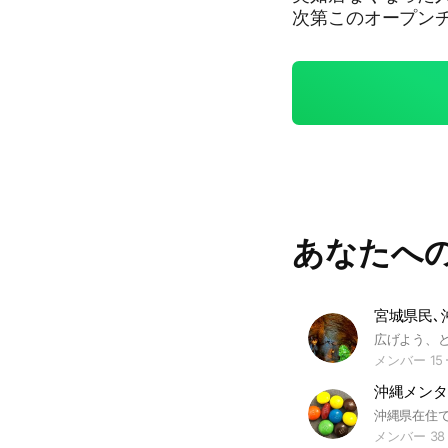
次第このオープン
退会させます。 tiktok等(ゲームも含む)のリンクなどはNG 雑談は別の
オプチャ作ってるので
あなたへ
宮城県民､
メンバー 15
沖縄メンタ
メンバー 38