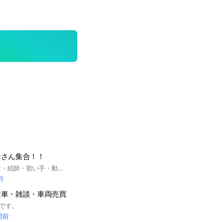
者さん集合！！
はいさい！！ 配信者・絵師・歌い手・動画投稿者・などなど、ネットで活動している沖縄住み、出身の活動者さん一緒に語りませんか！？ 活動予定の方やリスナーさん、沖縄好きな県外住みの方もどうぞ！ 沖縄住みの活動者さん少ないので、 ぜひゆんたくーの場にしましょう！ #沖縄 #うちなーんちゅ #活動者 #配信者 #歌い手 #新人歌い手 #絵師 #動画師 #MIX師
前
金車・雑談・車両売買
です。
間前