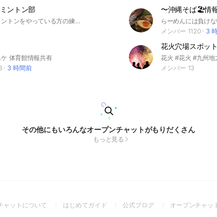
ミントン部
〜沖縄そば🏖情
沖縄でバドミントンをやっている方の練習場所、大会、ショップの情報交換#沖縄#バドミントン
メンバー 1120
3 
ケ 体育館情報共有
8
3 時間前
メンバー 13
その他にもいろんなオープンチャットがもりだくさん
もっと見る
(Open
(Open
(Open
チャットについて
はじめてガイド
公式ブログ
オープンチャッ
in
in
in