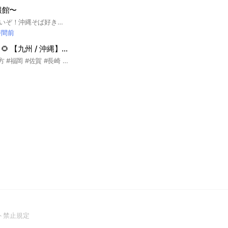
報館〜
らーめんには負けないぞ！沖縄そば好き、沖縄そばについて調べたい人あつまれー！
時間前
花火穴場スポット🌻 【九州 / 沖縄】九州 福岡 佐賀 長崎 熊本 大分 宮崎 鹿児島 沖縄
花火 #花火 #九州地方 #福岡 #佐賀 #長崎 #熊本 #大分 #宮崎 #鹿児島 #沖縄 #穴場 #写真 #スポット
(Open
ト禁止規定
in