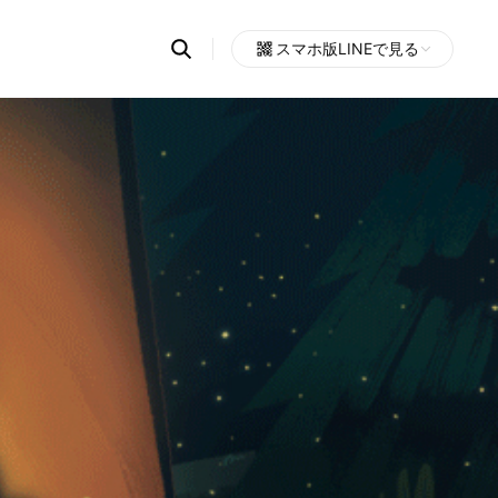
Search
スマホ版LINEで見る
OpenChats
Open
or
search
messages
area