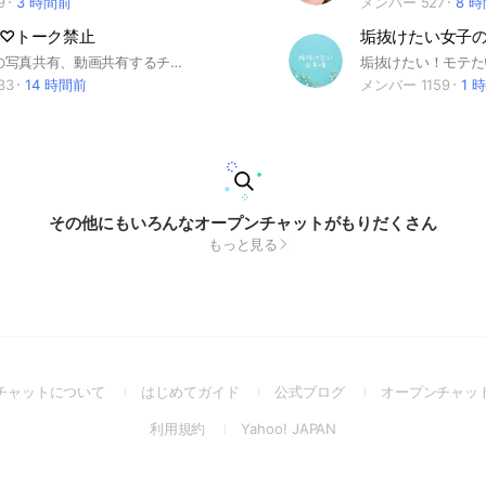
9
3 時間前
メンバー 527
8 
館♡トーク禁止
MOAがTXTの写真共有、動画共有するチャットです✮ 欲しい人、提供したい人は気軽にご来場ください‎*𝝑𝝔˚⟡ 新規MOAさんも大歓迎ですᯤ ♡ ❌管理人、副管理人以外トーク欄使用禁止❌ (♡)全てノート投稿📖 (♡)トーク欄使用禁止💬❌ (♡)リクエスト⭕ (♡)アイコンは共有不可画像使用禁止❌ ⚠️ 参加する前の質問で必ずメンバーの名前を答えてください (トゥバと関係ないものだと参加出来ません) ⚠️マスター様、Weverse、ファンクラブ限定、有料コンテンツは共有禁止です。 (投稿した場合は管理人がその投稿を消します) ⚠️投稿には必ずハッシュタグを付ける ⚠️ リクエストの加工画像を投稿する方は、 ノートのコメント欄で投稿、やり取りをする ⚠️荒らしは即強制退出になります ⚠️ ルールやマナーを守り、常識を持ってご来場ください
33
14 時間前
メンバー 1159
1 
その他にもいろんなオープンチャットがもりだくさん
もっと見る
(Open
(Open
(Open
チャットについて
はじめてガイド
公式ブログ
オープンチャッ
in
in
in
(Open
(Open
利用規約
Yahoo! JAPAN
a
a
a
in
in
new
new
new
a
a
window)
window)
window)