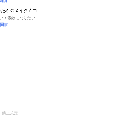
時間前
垢抜けたい女子のためのメイク💄コスメ💄美容コミュニティ
垢抜けたい！モテたい！素敵になりたい！メイクや美容やコスメを変えて自分を成長させたい女性のためのコミュニティです。監修は美容カウンセラー&エステシャンのsalon kinoeさんです。
時間前
(Open
ト禁止規定
in
a
new
window)