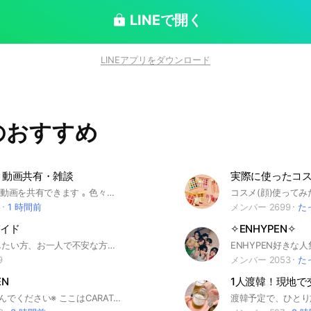
韓国語勉強をメイ
、韓国語の勉強以外のことは控えめにお願いします。
LINEで開く
ている人たちを見ながら勉強にいい刺激を受けたり、
役に立つところにしたいと思います。 望ましい内
LINEアプリをダウンロード
ますが、一緒にチャレンジしてみたい方いますか？ ・
ていました！ 오늘은 아침부터 날씨가 좋아서 뭔가
のおすすめ
시작했어요. ~~など 添削は今韓国人があまり
場合が多いと思います。HelloTalkに載せたりする
が多
囲な質問よりは具体的な質問でお願いします。 どう
真・動画共有・雑談
強をすればいいですか？ ー＞広範囲な質問でアウトで
BTSの写真・動画を共有できます ｡ 色々な雑談でもOKです‼️ 24時間 、いつでも大歓迎です ‼ 気軽に話して 、仲良くなりましょう ‼ #BTS #army #写真 #動画 #共有#雑談
6
1 時間前
メンバー 2699
た
ー＞自分のレベルと次のステップについての内容なので
イド
✧ENHYPEN✧
韓国旅行をしたい方、お一人で不安な方のお手伝いをさせていただきます！
ているわけではないのでグレーなことも結構あるかと
9
メンバー 2053
た
的にはこういう方向でお願いします！
EN
1人渡韓！現地で
※入る前に読んでください※ ここはCARATがSEVENTEENについて語ったり、雑談をしたりするオプチャです！ SEVENTEEN関係のアイコンで入場してくださいね (持っていない方は差し上げるので遠慮せず入ってください！) ⚠️注意⚠️雑談割合多めです 様子を見るだけでも全然OKです！ 開口1発目に挨拶以外のことを話した方は高確率で蹴る&通報しますのでご了承ください😊 This open chat is for those who cheers for K-POP male group called SEVENTEEN When you get in, Will you set a photo related to SEVENTEEN; otherwise we will misunderstand you as Trolls😶 It’ll be easier to respond if you can tell us which nationality you are if you guys are from outside 🇯🇵 do not be afraid we are welcome to come from all around the world🥰 Thank you for your cooperation and enjoy! 이 어픈 채팅는, SEVENTEEN를 응원하기위해 채팅입니다🥰🥰 여러분이 이곳을 안전하게, 즐겁게 이용할 수 있도록 다음의 규칙을 지켜주세요: 1. 아이콘 세분틴 관계의 사진을 설정십시오. 2. 비방, 폐를 끼치는 삼가 해주십시오 많은 가입을 기다리고 있습니다!🥰🥰🥰 #セブンティーン #セブチ #세븐틴 #carat #カラット