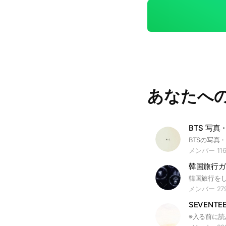
人には向いてないです。 ここの利用ルール 基本的に
ンにしているので
韓国語の勉強をし
実際に韓国語の勉強に
容の例 ・韓国語の質問 ・勉強した内容の共有<一番歓迎です！ ・参考
になる情報の共有 こういう内容なども歓迎です。 ・韓国語で日記を書
いてみようと思い
韓国語で日記を書い
あなたへ
기분 좋은 느낌으로 하루를 
いないので、できない
のもおすすめです。 あと、基本的に一緒に勉強をしている立場の方
いと思うので、広範
BTS 写
やって韓国語の勉
す。 今ハングルは何となく読めるレベルですが、次はどれを勉強した方
メンバー 11
がいいですか？ 
韓国旅行ガ
セーフです。 ~という表現はよく使われますか？ ->セーフです。 基準
がきちんと決まっ
メンバー 27
思いますが、基本
SEVENTE