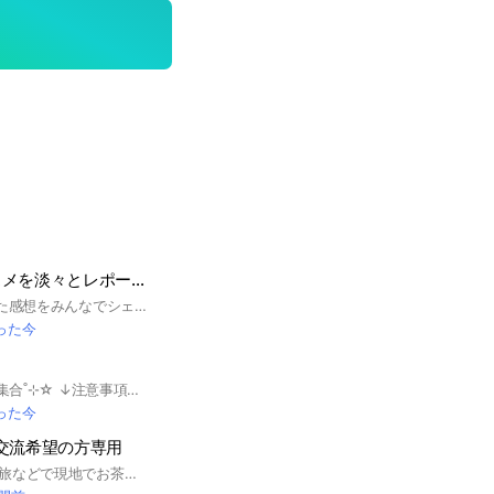
実際に使ったコスメを淡々とレポート💄
コスメ(顔)使ってみた感想をみんなでシェア♪※入会、退会の際挨拶不要です※ #メイク #コスメ #プチプラ #デパコス #オシャレ #かわいい #女子力 #おすすめ #韓国コスメ #中国コスメ #情報
った今
ENHYPEN好きな人集合˚⊹☆ ↓注意事項⚠ ✶名前かアイコンをenhypen関連にしてください。(荒らし対策) ✶ノートへの自己紹介は不要です ✶トレカなどの交換禁止です。(住所等を交わさねばならず個人情報保護に反するため) ✶ライブでの現場での待ち合わせの打ち合わせ禁止です。(未成年保護のため) ✶写真やスクショは他おプチャへ転載禁止。 ✶あいさつ不要です。 #ENHYPEN #エンハイフン #ENHYPENファン #K-POP #ENGENE #エンジン
った今
交流希望の方専用
渡韓予定で、ひとり旅などで現地でお茶やごはん、交流したい方向けの情報交換の場です♪