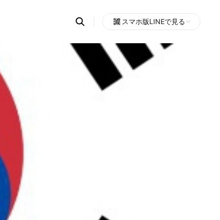
Search
スマホ版LINEで見る
OpenChats
Open
or
search
messages
area