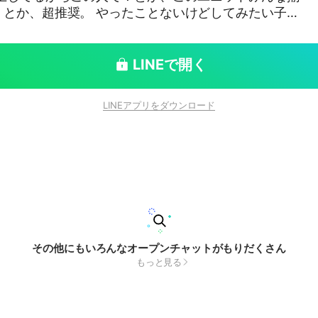
やったことないけどしてみたい子と
大歓迎。 ライトも実施する予定なので、併せでスクシ
んあり。着席
許可とかも取らなくて大丈夫。 当然、CC強要と
LINEで開く
にくい内輪ネタとかはやめること。その他諸々、目に
。 じゃあそんなもんで！かるーい気
LINEアプリをダウンロード
也 #🌈🕒 #nrkr #
その他にもいろんなオープンチャットがもりだくさん
もっと見る