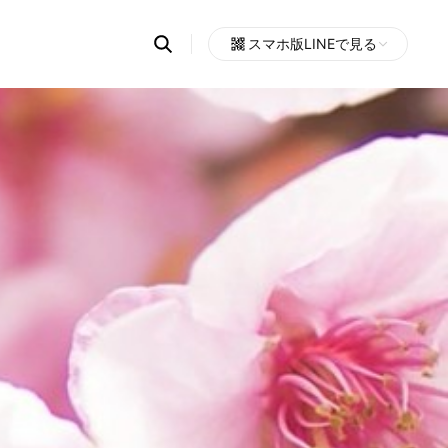
Search
スマホ版LINEで見る
OpenChats
Open
or
search
messages
area