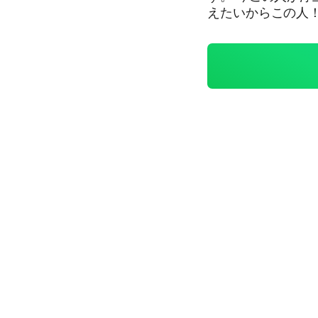
えたいからこの人！とか、超推奨。 
か、練習！とかも
ョも撮れちゃうかも。 コンセプトに伴って、同顔はもちろ
許可も要らないし、CC
か新しい人が入り
余るなーってのは気軽に管理人まで
持ちでおいで、待ってるね。 #にじさんじ #なりきり #
2434