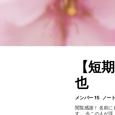
【短期
也
メンバー 15
ノート
閲覧感謝！ 名前にもある通り、当オプチャはCCを超超超超推奨してま
す。 今この人が