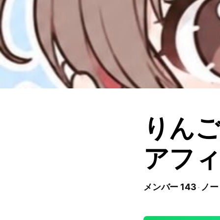
りんご
アフ
メンバー 143
ノー