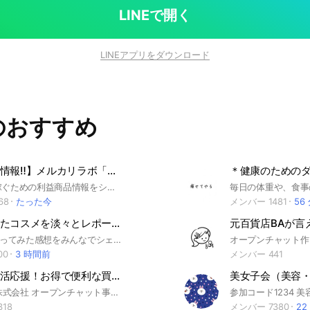
LINEで開く
LINEアプリをダウンロード
のおすすめ
【利益商品情報‼】メルカリラボ「9年目が教えるメルカリの稼ぎ方」
＊健康のための
メルカリで稼ぐための利益商品情報をシェアします！ せどり,ヤフオク,物販,ebay,amazon,稼ぐ,副業,株,投資,FX,転売,ビジネス,メルカリ,稼ぐ,マーケティング
68
たった今
メンバー 1481
56
実際に使ったコスメを淡々とレポート💄
元百貨店BAが言
コスメ(顔)使ってみた感想をみんなでシェア♪※入会、退会の際挨拶不要です※ #メイク #コスメ #プチプラ #デパコス #オシャレ #かわいい #女子力 #おすすめ #韓国コスメ #中国コスメ #情報
00
3 時間前
メンバー 441
節約・ポイ活応援！お得で便利な買い物について話す部屋【LY公式運営】
LINEヤフー株式会社 オープンチャット事務局が運営しています。
18
メンバー 7380
22