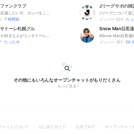
ファンクラブ
Jリーグサポの雑
ガンバ大阪を応援したい方、ガンバをこれから応援する方参加お待ちしてます。
0
7 時間前
メンバー 624
たっ
サドーレ札幌グル
Snow Man目
コンサドーレが好きな人がコンサドーレやサッカーについて語り合う場です。
7
たった今
メンバー 357
56 
その他にもいろんなオープンチャットがもりだくさん
もっと見る
(Open
(Open
(Open
チャットについて
はじめてガイド
公式ブログ
オープンチャッ
in
in
in