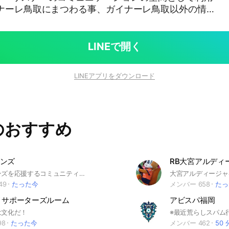
イナーレ鳥取にまつわる事、ガイナーレ鳥取以外の情報
場としてご利用下さい。 誹謗中傷、性的投稿
た場合、投稿の削除、メンバー強制退会を致します。
LINEで開く
LINEアプリをダウンロード
のおすすめ
ンズ
RB大宮アルディ
中日ドラゴンズを応援するコミュニティです。 ※非公式・非営利での運営です。
49
たった今
メンバー 658
たっ
 サポーターズルーム
アビスパ福岡
は文化だ！
98
たった今
メンバー 462
50