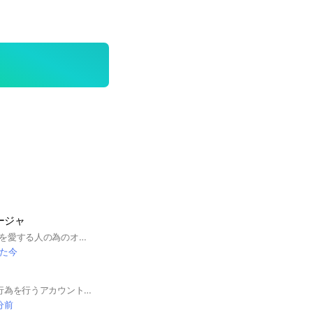
ージャ
大宮アルディージャを愛する人の為のオープンチャット
た今
※最近荒らしスパム行為を行うアカウントが増えてます。見分けの為に初期アイコンではなく別の画像をお使いください！ また平仮名3文字4文字の意味の無い言葉のスパム業者が多いので意味のあるわかりやすい名前でお願いします！ 入室されましたら一言挨拶をお願いします！※挨拶がない場合スパムアカウントとみなし強制退会になる場合がありますのでご注意下さい。 アビスパについて語り合おう！アビスパ福岡が好きな人歓迎します。アビスパがJ1で優勝する日を見れるように皆んなで応援して行きましょう。 ルール：特定の個人（選手を含む）への誹謗・中傷やネガティブな発言は極力避けるようにお願いいたします！アビスパ福岡以外の話題は不必要と感じる方もいるので控え目にお願いします。また他サイトへの勧誘・誘導はお控えください。
 分前