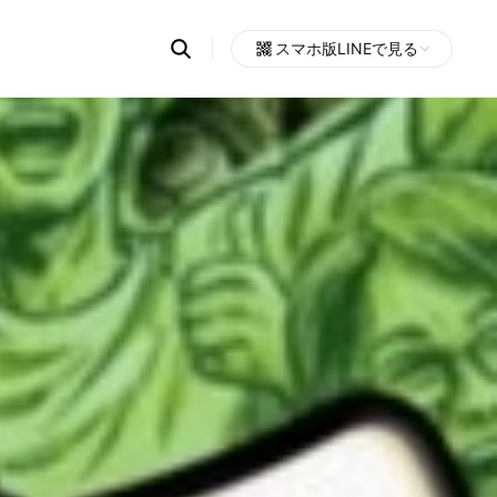
Search
スマホ版LINEで見る
OpenChats
Open
or
search
messages
area