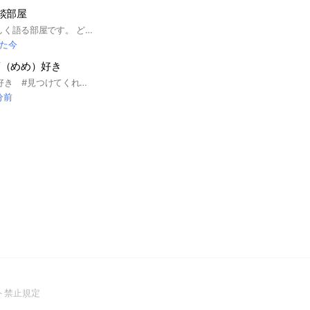
談部屋
Jリーグについて楽しく語る部屋です。 どのチームのサポーターさんも大歓迎です！ お待ちしています！ #Jリーグ #サッカー#J1#J2#J3#JFL #鹿島アントラーズ #浦和レッズ #柏レイソル #FC東京 #東京ヴェルディ #FC町田ゼルビア #川崎フロンターレ #横浜F・マリノス #横浜FC #湘南ベルマーレ #アルビレックス新潟 #清水エスパルス #名古屋グランパス #ガンバ大阪 #セレッソ大阪 #ヴィッセル神戸 #ファジアーノ岡山 #京都サンガF.C. #サンフレッチェ広島 #アビスパ福岡 #北海道コンサドーレ札幌 #ベガルタ仙台 #ブラウブリッツ秋田 #モンテディオ山形 #いわきFC #水戸ホーリーホック #RB大宮アルディージャ #ジェフユナイテッド千葉 #ヴァンフォーレ甲府 #カターレ富山 #ジュビロ磐田 #藤枝MYFC #レノファ山口FC #徳島ヴォルティス #愛媛FC #FC今治 #サガン鳥栖 #V・ファーレン長崎 #ロアッソ熊本 #大分トリニータ #ヴァンラーレ八戸 #福島ユナイテッドFC #栃木SC #栃木シティ #ザスパクサツ群馬 #SC相模原 #松本山雅FC #AC長野パルセイロ #ツエーゲン金沢 #アスルクラロ沼津 #FC岐阜 #FC大阪 #奈良クラブ #ガイナーレ鳥取 #カマタマーレ讃岐 #高知ユナイテッドFC #ギラヴァンツ北九州 #テゲバジャーロ宮崎 #鹿児島ユナイテッドFC #FC琉球 #Honda FC #ブリオベッカ浦安 #レイラック滋賀 #ソニー仙台FC #ラインメール青森FC #ヴェルスパ大分 #YSCC横浜 #FCマルヤス岡崎 #アトレチコ鈴鹿クラブ #ヴィアティン三重 #クリアソン新宿 #FCティアモ枚方 #東京武蔵野ユナイテッドFC #ミネベアミツミFC #沖縄SV #いわてグルージャ盛岡 #サッカー日本代表 #サムライブルー #なでしこジャパン #イーフト #eFootball
た今
黒蓮（めめ）好き
#Snow Man目黒蓮好き #見つけてくれてありがとー💟めめ好きは誰でも大歓迎‼️みんなでめめについて語ろー！
分前
(Open
ト禁止規定
in