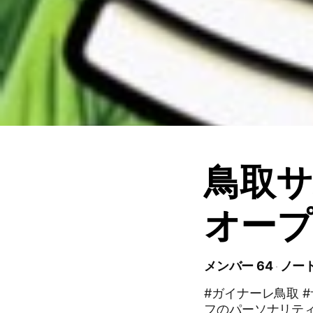
鳥取サ
オー
メンバー 64
ノート
#ガイナーレ鳥取 #
フのパーソナリテ