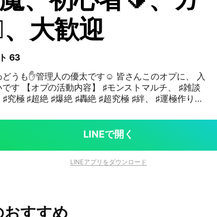
‍🔥、大歓迎
ト 63
どうも✋管理人の優太です☺ 皆さんこのオプに、 入
マルチ、 ♯雑談
♯究極 ♯超絶 ♯爆絶 ♯轟絶 ♯超究極 ♯絆、 ♯運極作り、
 ♯天満の孤城空中庭園、 ♯深淵、♯禁忌 ♯マラソン
LINEで開く
LINEアプリをダウンロード
う人は最低限のギミックや キャラの性能を理解して
ります。 モンストメイントークルーム
外の会話、話題に花が咲く様ならスレッド又はサブトー
のおすすめ
なので日常会話はOKです ・クエストは人を集