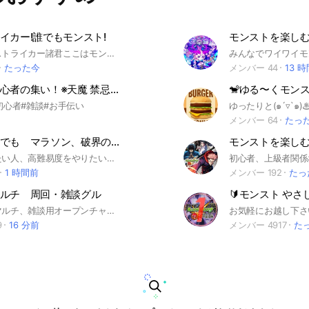
イカー!誰でもモンスト!
ますのでご理解下さい 前置きが長くなりまし
初めましてストライカー諸君ここはモンストのオプです! 素材集め・絆周回・メダル集め・高難易度周回・高難易度制覇・運極づくり・フレンド集め・雑談・コラボ予想などなどほぼ全てに対応!新人も古参も幅広く歓迎! #モンスターストライク #モンスト #ゲーム #制覇 #運極 #絆 #周回
って楽しい オプ生活を😌🙏🏻💭
たった今
メンバー 44
13 
モンスト初心者の集い！※天魔 禁忌お手伝い イベント周回など！！
🐒ゆる〜くモンス
初心者#雑談#お手伝い
メンバー 64
たっ
モンスト誰でも マラソン、破界の星墓
マラソンしたい人、高難易度をやりたい人来てください！ よろしくお願いします！ #モンスト #モンスト運極 #モンストマルチ #初心者 #上級者 #黎絶 #高難易度 #破界の星墓
1 時間前
メンバー 192
たっ
ルチ 周回・雑談グル
モンストのマルチ、雑談用オープンチャットです！ 入ったらまず最初にノートを見てください！メンバーが多く、周回がスムーズです！ 初心者の方大歓迎！みんな優しいから是非気軽に遊びに来てね！
9
16 分前
メンバー 4917
た