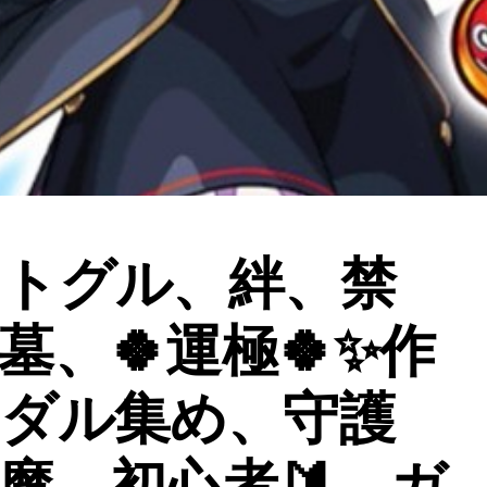
トグル、絆、禁
墓、🍀運極🍀✨作
ダル集め、守護
魔、初心者🔰、ガ