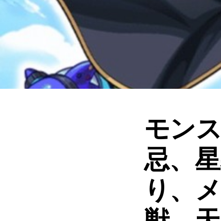
モンス
忌、星
り、メ
獣、天