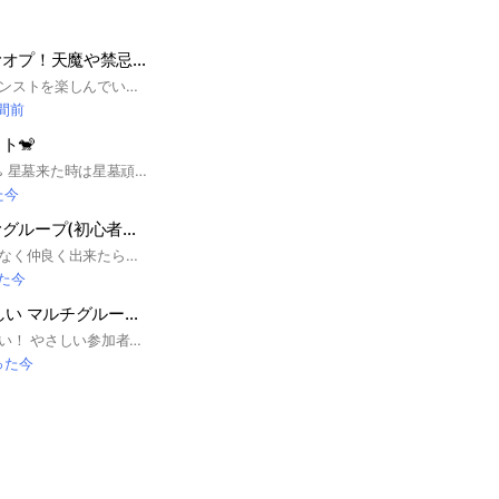
モンストを楽しむオプ！天魔や禁忌など！
みんなでワイワイモンストを楽しんでいるオプです。初心者〜上級者の方まで気楽に入ってください！このオプの人は皆優しいので気軽にどぞ！ 即抜けは成敗、荒らし、暴言❌ 全然今でも会話が活発なので是非入ってくださいな〜 天魔もバリバリやってます！！ アットホームなオプチャです #モンスト #運極 #初心者 #マルチ #天魔 #禁忌 #楽しく #のんびり#マラソン#絆#不可思議#アーキレット#天魔の孤城
時間前
ト🐒
ゆったりと(๑´▿`๑)♨ 星墓来た時は星墓頑張ります！ #モンスト #モンスターストライク #マルチ #破界の星墓
た今
モンストを楽しむグループ(初心者大歓迎)
初心者、上級者関係なく仲良く出来たらなと思ってます。 雑談多いですがマルチで運極作り、超究極、黎絶、天魔、星墓まで幅広くやってます。キャラ貸し、手伝いもしてますので呼びかけてみてください。 ここはライブトーク（通話）をよくしていますが関係ない方でも気軽入ってもらって大丈夫です。 沢山の人が喋って楽しくいられる環境を作っていきたいと思ってますので喋る時は自分だけでなく相手の気持ちなども考えて行動お願いします👍
た今
🔰モンスト やさしい マルチグループ ①【モンスターストライク】
お気軽にお越し下さい！ やさしい参加者一同お待ちしております。 #サカモトデイズ コラボを全力でやります。 モンストマルチ用グループとなります。 初心者さんのサポートを行っております。 その他、メダル、神殿専用系列グループがあります。 #呪術廻戦 #フリーレン #チョイスガチャ #マルチガチャ #コイン #遊戯王 #モンスターストライク #モンスト #もんすと #コラボ #こらぼ #運極 #モンストの日 #ガンダム #超究極 #DNA #大規模 #最大 #初心者 #初心者歓迎 #コイン #オラコイン #守護獣 #絆のカケラ #超究極 #マルチ募集 #XFLAG #エックスフラッグ #フラパ #秘海 #秘海の冒険船
った今