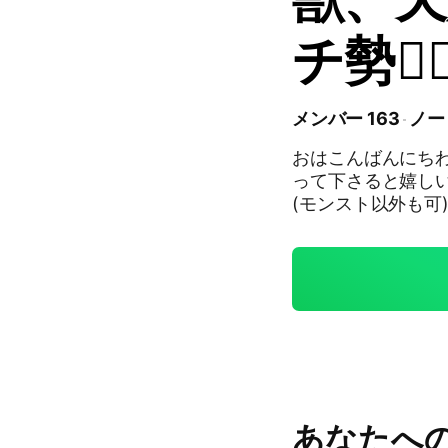
チ勢❤️
メンバー 163
ノー
おはこんばんにちわ
って下さると嬉しいです 【オプの活動内容】 ♯モンスト
(モンスト以外も可) 
♯天魔の孤城試練の間、
、 ♯覇者or♯覇者シーズン ♯メダル集め ♯守護獣絆の欠片集め ♯秘海の冒
険船 ♯未開の大地(常設) ♯未開の砂丘 ♯モンストの日 ♯破界の星墓 ♯転界
の遺跡 初心者🔰から ガチ勢❤️‍🔥まで 大歓迎です(>ᴗ<) 楽しくマルチしま
しょ(o>ω<o) あっ|ﾟДﾟ))) サブルームも有ります(˶' ᵕ ' ˶) 【オプ内での
ルール】 ・もしもどうしても、 勝てないクエがある際 マルチをする場
合には 手伝って貰
下さると 手伝う側としては助か
での モンスト以
あなたへ
クルームを ご活用下さい 