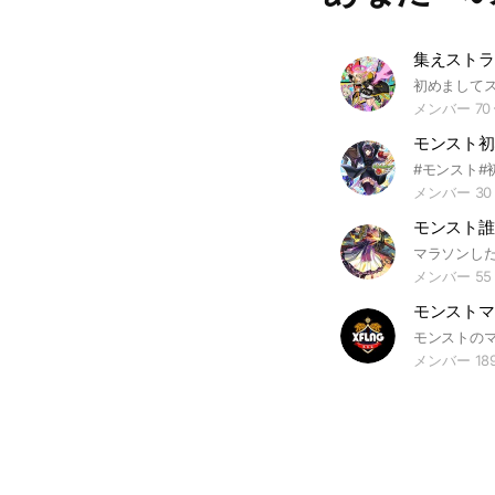
めて 貼ってください(⋆ᴗ͈ˬᴗ͈)” ・即抜け禁止です ・挨拶しましょう ・皆
様が不快になる 言動画像動画を送信することは 禁止です ・出会い系行
為はNGです ・別オプの勧誘は禁止です ・2回管理人・副官から注意を
集えストラ
受けた方は強制退会となり
たが全員がルールを守
メンバー 70
#モンスト#
メンバー 30
メンバー 55
モンストマ
メンバー 18