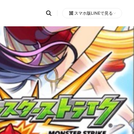
Search
スマホ版LINEで見る
OpenChats
Open
or
search
messages
area