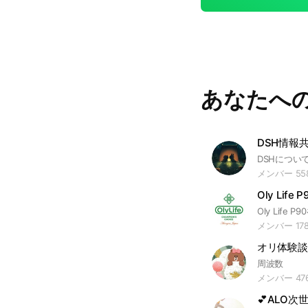
あなたへ
DSH情報
メンバー 55
Oly Life
メンバー 17
オリ体験談
周波数
メンバー 47