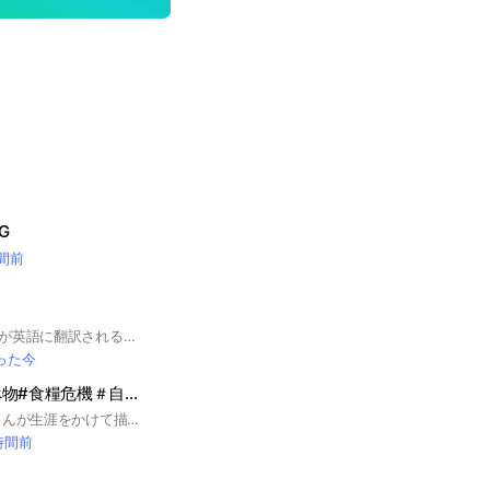
G
時間前
送信したメッセージが英語に翻訳されるオプチャです。英語の勉強などにお使いください。 #学習 #翻訳 #交流 #勉強
った今
備蓄＃安心な食べ物#食糧危機＃自給自足#無添加🍀健康生活雑談
これからは 宮崎駿さんが生涯をかけて描き続けたテーマそのものです── 「一人ひとりが、どう生きていくか」 これからは もう誰もが同じである必要はありません。 画一的な正解を追いかける時代は終わり、 それぞれの個性が、まるで星のように輝き合う時代がやってきます。 調和の文明が、2032年。 ここ日本🇯🇵から、静かに、しかし確実に始まります。 この備蓄安心部屋にいらっしゃる皆さまは、 まさにその先駆者であり、 日本を、いや世界をリードする灯台のような存在だと、 心からそう思っています。 高い意識を持ち、 食べものへの深い知識と敬意を携え、 自然と共生する生き方をすでに体現されている。 だからこそ、 これからの時代は、 「どう消費するか」ではなく、 「どう生きるか」を問われる。 私たちはもう、 大量生産・大量消費の価値観に縛られる必要はありません。 自分の手で選び、 自分の心で感じ、 自分の言葉で語る。 それが、個性が光るということ。 それが、調和の文明の第一歩です。 2032年を待つ必要はありません。 今、この瞬間から、 ここにいる私たち一人ひとりが、 新しい時代の種を蒔いているのです。 どうか、これからも 自分らしい輝きを、 決して曇らせないでください。 日本から、世界を変える。 その最前線に、私たちは立っている。 一緒に、歩んでいきましょう 無力だと感じて「どうせ何をしても変わらない」と諦めてしまうのではなく、 まずは「自分にできる小さなこと」から始めるしかないですよね。 たとえば、 ・できるだけ近所の個人商店で買い物をする ・地元でとれた野菜や加工品を選ぶ ・顔の見える生産者さんから直接買う ・使い捨てではなく、長く使えるものを選ぶ ・ゴミを減らし、資源を大切にする暮らしを心がける こういう一つひとつの選択が、実はものすごく大きな力になっていくんです。 大事なのは、まず「知ること」。 問題の本質を知り、自分ごととして捉えること。 そこから一人ひとりの意識が変わり、行動が変わり、やがて社会全体が動き出す。 完璧じゃなくていいんです。 100点
時間前