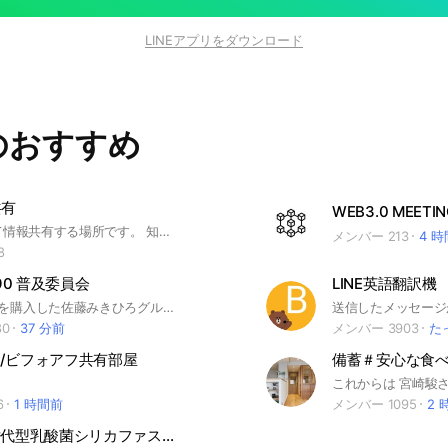
LINEアプリをダウンロード
のおすすめ
共有
WEB3.0 MEETIN
DSHについて情報共有する場所です。 知り合いに会員いたらどんどん招待して下さい！ 最近スパム多いので承認制にしました。DSH会員なら誰でも分かる質問なので、ご回答下さい！
メンバー 213
4 
8
 P90 普及委員会
LINE英語翻訳機
Oly Life P90を購入した佐藤みきひろグループ限定のオープンチャットです。 『重要』 ~普及委員会LINEのルールについて~ お陰様で普及委員会LINEも1400名を超えOLYLIFEが多くの方に伝わって嬉しい限りです😊 新たな方も多数いらっしゃいますので改めて普及委員会LINEのルールをお伝え致します！ 投稿時間 ・朝6時〜夜22時まで 投稿内容 ・何かしらの症状改善の体験談は 大歓迎 ・OLY LIFE以外の質問や問い合わせの禁止 ・個人や特定団体への誹謗中傷 の禁止。 ・他団体への誘導、勧誘の禁止 ・個人的なビジネスに繋がる営業の禁止 その他、P90の妨げになる様な投稿や不適切と判断した投稿については削除させて頂きます！ 今後、皆様のお力でより良い サポートグループにしていきたいので何卒、ご協力の程お願い致します
80
37 分前
メンバー 3903
た
/ビフォアフ共有部屋
6
1 時間前
メンバー 1095
2 
💕ALO次世代型乳酸菌シリカファスティングスクール