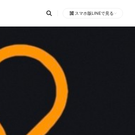
Search
スマホ版LINEで見る
OpenChats
Open
or
search
messages
area