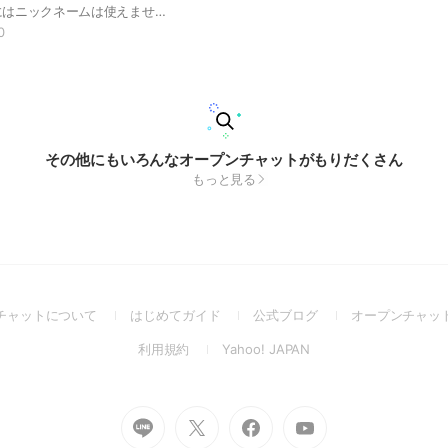
🔶参加の時にはニックネームは使えません。 🔶本名を、2回入力してください。 🔶アロの会員以外は参加できません。 ⭕️本名のみ ⭕️ニックネームは入れないでください
0
その他にもいろんなオープンチャットがもりだくさん
もっと見る
(Open
(Open
(Open
チャットについて
はじめてガイド
公式ブログ
オープンチャッ
in
in
in
(Open
(Open
利用規約
Yahoo! JAPAN
a
a
a
in
in
new
new
new
a
a
window)
window)
window)
new
new
Go
Go
Go
Go
window)
window)
to
to
to
to