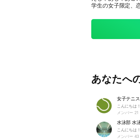
学生の女子限定、恋バナ部屋やねんや
叶えたい😢 なん
って来てええでい!! んふつうに恋バナ部屋って名前やけど恋バナ以外
も趣味の話とか雑談と
ど人手不足なのよう😭 まあ？ここまで見てくれたなら？？
るって？？事やんな？？？ はいありがとう‼️中で待
恋バナ #女子限定 #中学生 #雑談 #歌 #特技 #推し活 あ、ちな参加承認
のとこで自分の学年言わんと
50人達成 1/
あなたへ
女子テニス
メンバー 21
水泳部 水
メンバー 43