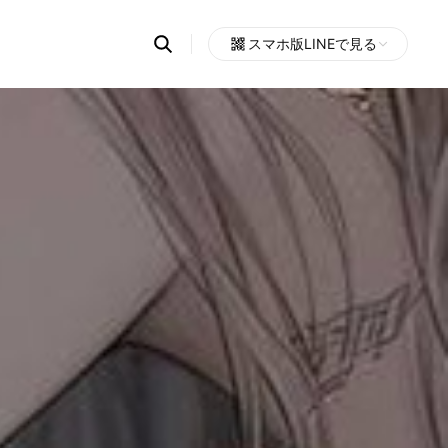
Search
スマホ版LINEで見る
OpenChats
Open
or
search
messages
area