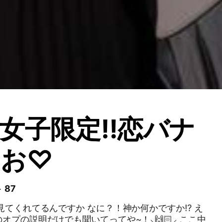
女子限定‼️恋バナ
ゃお♡
 87
見てくれてるんですか なに？！神か何かですか⁉️ え
の説明だけでも聞いてってや~！⸜🙌🏻⸝‍ ここ中