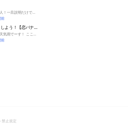
これが目に止まった人！一旦説明だけでも見てー！ このオプチャを見つけてくれてありがとう!! 【このオプチャの説明】 2025年に新中1になる子が集まるオプチャです！ ・タメ口OK！・お悩み相談OK！ ・恋バナOK！・男女関係なし！ とりあえずなんでも話してOKって ことです(*>ω<)b 不登校の子なども大歓迎◎ 気軽に入ってね!! 悪口や下ネタなど相手を不快にさせる 発言がありましたら 強制的に退会していただきます。 また、個人情報が分かるもの(住所・本名・顔など) を送信しないでください。 もし送信した場合は自己責任と させていただきます🙇‍♀️ このオプチャを退会する場合は 一言発言してから抜けて下さいm(_ _)m 仲良く楽しくやっていこ〜!! 制作日…2025年5月19日(月) #同世代#同い年#雑談#中一#恋バナ #悩み相談#男女関係なし#会話#話#ネ友 #暇つぶし#中学生#学生#学生限定#10代 #タメ口OK#恋愛#恋愛相談#お悩み#悩み #ネット友達#人間関係#友達関係#平和 #中学1年生#仲良く#不登校
間前
【学生限定】話をしよう！【恋バナ・雑談・お悩み相談】
ヤッピー！管理人の天気雨でーす！ ここではまじなんでもいいから話しまくるオプだよ! 誰でもいいからまだ人数少ないから入ってきてー！ #恋バナ #恋話 #雑談 #中学生 #高校生 #お悩み相談 #悩み #同世代 #会話
間前
(Open
ト禁止規定
in