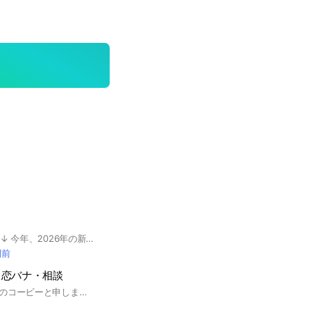
現在募集中！！ ↓↓↓ 今年、2026年の新中学2年生！ 集まらん！？ （男子も女子も！） ＿＿＿＿＿＿＿＿＿＿＿＿＿ 2025年募集の ↓↓↓ 今年、2025年の新中学1年生！ 集まらん！？ （男子も女子も！） 必ずみんなと仲良くしてね？！ 誰とでも話そう！ このオプにいる人達めっっちゃ 優しすぎるから！！！！！ いつも面白いし！！このオプおすすめする👍 ＿ ✘なこと ＿ ・いじめ、暴言、喧嘩等 ・荒らし×（⚽←みたいに蹴るZE） その他諸々~ ＿ ○なこと ＿ ・雑談、推しの話など ・イラスト見せ合いなど ・診断とか？ ・勉強教え合いとか？ ・恋バナとか？ その他諸々~ 入ったら自己紹介よろしく！ （タメ口で良いからね・ｖ・） 〈自己紹介でしてほしい紹介〉 ①呼び名、名前 ②誕生日 ③都道府県（これは無くてもOK） ④所属してる部活 ⑤性別 ⑥推しとか？居たら！ ⑦趣味、好きなものとか！ ⑧最後に一言！ こんな感じでお願い！ （全部じゃなくて良いからね！ 多いと面倒だし！最低でも呼び名と誕生日と部活と性別の4つは書いてほしい🙏） 開設日 2025 ／ 4 ／ 27 （ 日 ） たまにアンケートみたいなのやる 予定！ （猫派犬派みたいな単純なアンケートだけどねÜ） あとは中で（ ﾟ∀ﾟ ）Let's Go！
間前
・恋バナ・相談
初めまして！管理人のコービーと申します！ 初めてオプ作ったのでぜひ来て欲しいです！ 楽しいオプ作りを目指してるのでたくさん来てくれると嬉しいです！#高校生#中学生