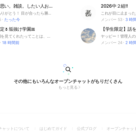
片思い。両思い。雑談。したい人おいで‼️💗✨
2026中２組!!
見てくれてありがとう！ 目が合ったら勝負だ！（？ 男女共にどっちも歓迎だよ〜！ ここのオプは片思い中の人か両思いの人、もしくは付き合ってる人！もしくは、付き合ってる人の惚気話が聞きたい人も⭕️ですw自分たちの惚気話や、自慢でもなんでも⭕️！皆さん良かったら入ってね！！まってるよー！ 350人目標！ 2026.1.20 200人達成。‼️ 2026.1.31 250人達成。‼️ 2026.3.8 300人達成。‼️ 2026.7.24 300人達成。‼️(2回目 ⬇️みて‼️🥰💗 ここまで見てくれたら凛のおぷ好きだねねねねねねねねねね (❓ てことで入ろ‼️惚気聞きたい人にもおすすめだよ‼️恋愛でも。雑談が中心だから雑談目的ではいるのもおすすめ‼️ By管理人。凛
5
たった今
メンバー 53
3 時
定🌷垢抜け学園🎀
この、説明を見てくれたってことは、自分を変えたいって思ってくれてる子かな？？ あ、初めまして❣️学園長のﾒｸﾞﾐです！ 垢抜け、ダイエット、メイク、恋愛…などなど女の子って大変👧🏻 そんな、女の子の特権を自信に変えることが目的の学園です！ 垢抜け学園は、体験入学もあるの！ 体験入学は、👶🏻←のマークをつけてね！一週間まで！一週間をすぎたら、注意しに行くから気をつけてね！ 学園には、部活もあるの！！これは、強制じゃないよ！けど、入ってくれたら嬉しい☺️ 部活もあるの！ ・ダイエット部 ・メイク研究部 ・スキンケア部 ・垢抜け部 ・トータルケア部があるよ！ ぜひ、部活に入ってね❣️ 💐マークについて💐 みんなは一年生のマークをつけてね！昇格制だよ！ 一年生🍒 二年生🫐 三年生🍊 副官等🍋 校長🥝 のマークをつけてね！ 中で待ってるね！！
18 時間前
メンバー 24
2 時
その他にもいろんなオープンチャットがもりだくさん
もっと見る
(Open
(Open
(Open
チャットについて
はじめてガイド
公式ブログ
オープンチャッ
in
in
in