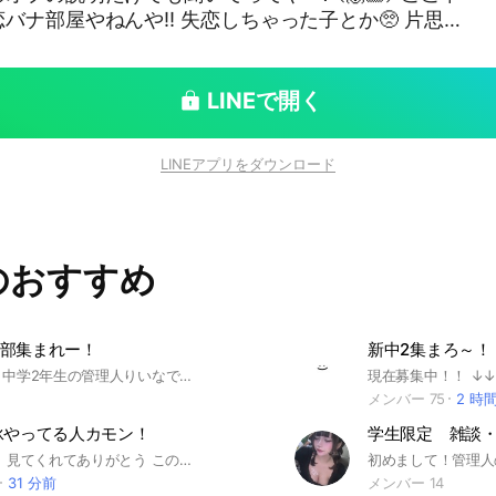
‼️ 失恋しちゃった子とか🥺 片思い
なん男って生き物ちょろいな😏 って子達でも誰でも入
に
かももちろんして貰って大丈夫でふ😘💋 今ちょう
LINEで開く
 入ってくれ
っとうからね😁✨ #
LINEアプリをダウンロード
入れへんから気をつけて！ 7/7 設立 11/28
? 90人達成 後 激減中~🥺
のおすすめ
部集まれー！
新中2集まろ～！
こんにちは！中学2年生の管理人りいなです！テニスあるあるや雑談、テニスの相談など、、話し合おう！雑談もしよー！次中1になるそこの君🫵テニス部に興味はないかい？💗ちょっとでも興味があったら入って欲しい！見学でもいいから入ってね！ 入ったらノートに自己紹介してね！ 大事なノートの確認もお願いします！ #中学生 #中1 #中2 #テニス部 #女子 #小6 #雑談 #部活
メンバー 75
2 時
泳やってる人カモン！
学生限定 雑談
こんにちは！ 見てくれてありがとう このオプは学生が多めのオプだよ 男子も女子も大歓迎！ 興味があったら入ってみてね 〈注意〉水着見せてなどの発言があった場合は蹴らせてもらいます また即抜けした場合は再参加禁止となり、2度とこのオプに参加できなくなるので気をつけてください 他にもルールがあるから入ったら大事なノートから確認してね ルールを守って楽しもー！ 水着見せてとかなしだよ？ #競泳#水泳#水泳部#雑談#恋バナ#男子#女子
31 分前
メンバー 14