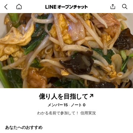
Go
share
se
back
to
home
億り人を目指して↗️
メンバー 15
ノート 0
わかる名前で参加して！ 信用実況
あなたへのおすすめ