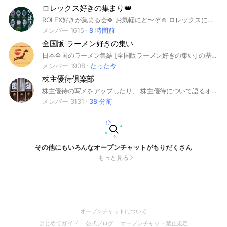
ロレックス好きの集まり👑
ROLEX好きが集まる会🍀 お気軽にど〜ぞ☺️ ロレックスに関する発言が活発ですが、変な人はいないのでご安心くださいませ☺️ 熱すぎず、それでいて温かい時計好きの集まりです🕊️ 「🟢どこかの仲間達」
メンバー 1615
8 時間前
全国版 ラーメン好きの集い
日本全国のラーメン集結 [全国版ラーメン好きの集い] の基本ルール ※2023.3改定 見た方は、いいねを押してね^_^ 全国のラーメン好きは集まれ〜 ラーメンを肴に楽しく話をしましょう！！ ☆ 新メンバーの方は ☆ 一言挨拶よろしくお願いします ①おすすめ店の感想や情報交換をしましょう🍜 ②雑談OK！ラーメン以外の投稿もOK🙆 ※ただし雑談はラーメンの話題の邪魔にならない程度で ③著作権は尊重しましょう ④広告や勧誘などの画像・リンク貼りは禁止🚫 ⑤全画面スタンプ・音の出るスタンプは禁止🚫 ⑥未成年のメンバーも見ています。マナーを守った言葉遣いと投稿内容をお願いします🙇‍♂️ ⑦個人情報に関わる画像・情報の投稿はお控え下さい🔏 ※ルールを守れない場合は、予告なく投稿の削除・グループからの強制退会を行う場合があります。 #全国#醤油#味噌#塩#豚骨#まぜそば#油そば#夜食#朝ラー#二郎#家系#魚介#ニンニク#にんにく#東京#大阪#愛知#神奈川#名店#グルメ#餃子#宅配#ウーバーイーツ#王将#煮卵#チャーシュー#もやし#メンマ#煮干し#支那そば#淡麗#カップ麺#カップラーメン#セブンイレブン#セブンプレミアム#ローソン#ファミマ#日清#エースコック#東洋水産#マルちゃん#すがきや#花月嵐#全国版ラーメン好きの集い＃ラーメンMAN#ロンイー#ぶらり#ラムチー#ライオネルリッチー
メンバー 1908
たった今
株主優待倶楽部
株主優待の写メをアップしたり、 株主優待について語るオープンチャット
メンバー 3131
38 分前
その他にもいろんなオープンチャットがもりだくさん
もっと見る
(Open
オープンチャットについて
in
(Open
(Open
(Open
はじめてガイド
公式ブログ
オープンチャット禁止規定